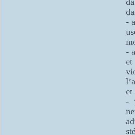
da
da
- 
us
mo
- 
et
vi
l’
et
- 
ne
ad
st