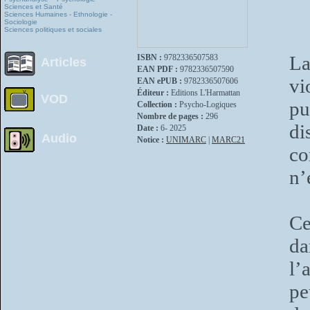
Sciences et Santé
Sciences Humaines - Ethnologie -
Sociologie
Sciences politiques et sociales
La
ISBN :
9782336507583
Articles
EAN PDF :
9782336507590
vi
EAN ePUB :
9782336507606
Éditeur :
Editions L'Harmattan
VOD
pu
Collection :
Psycho-Logiques
Nombre de pages :
296
di
Date :
6- 2025
Audio
Notice :
UNIMARC
|
MARC21
co
n’
Ce
da
l’
pe