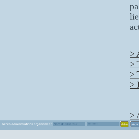
pa
li
ac
> 
> 
> 
> 
> 
Accès administrations organismes :