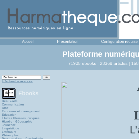
Accueil
Présentation
Configuration requise
Plateforme numériqu
71905 ebooks | 23369 articles | 158
>Recherche avancée
Ebooks
Beaux-arts
Communication
Droit
L
Economie et management
Education
Études littéraires, critiques
Histoire - Géographie
Jeunesse
L’
Linguistique
Littérature
Philosophie
Psychanalyse – Psychologie