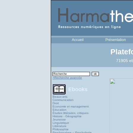
Accueil
Présentation
Plate
71905 eb
>Recherche avancée
Ebooks
Beaux-arts
Communication
Droit
Economie et management
Education
Études littéraires, critiques
Histoire - Géographie
Jeunesse
Linguistique
Littérature
Philosophie
Psychanalyse – Psychologie