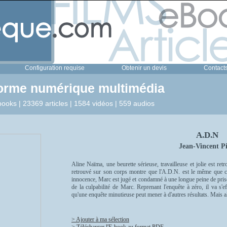
Configuration requise
Obtenir un devis
Contact
forme numérique multimédia
ooks | 23369 articles | 1584 vidéos | 559 audios
A.D.N
Jean-Vincent Pi
Aline Naïma, une beurette sérieuse, travailleuse et jolie est re
retrouvé sur son corps montre que l'A.D.N. est le même que 
innocence, Marc est jugé et condamné à une longue peine de priso
de la culpabilité de Marc. Reprenant l'enquête à zéro, il va s'
qu'une enquête minutieuse peut mener à d'autres résultats. Mais a
> Ajouter à ma sélection