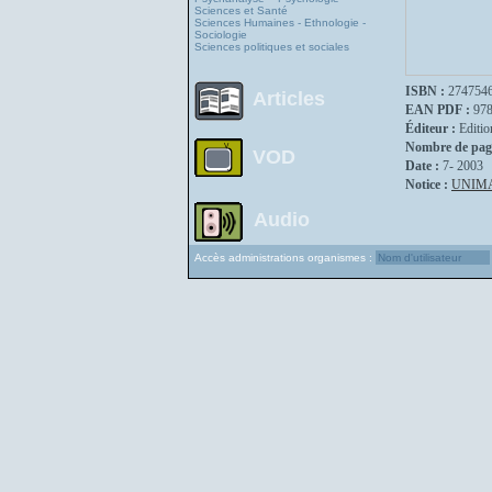
Sciences et Santé
Sciences Humaines - Ethnologie -
Sociologie
Sciences politiques et sociales
ISBN :
274754
Articles
EAN PDF :
97
Éditeur :
Editio
Nombre de pag
VOD
Date :
7- 2003
Notice :
UNIM
Audio
Accès administrations organismes :