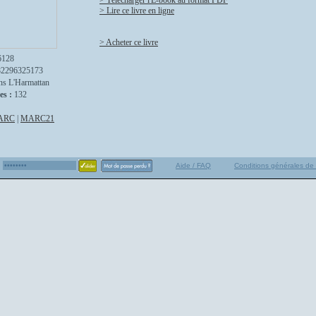
> Télécharger l'E-book au format PDF
> Lire ce livre en ligne
> Acheter ce livre
6128
82296325173
ns L'Harmattan
es :
132
ARC
|
MARC21
Aide / FAQ
Conditions générales de