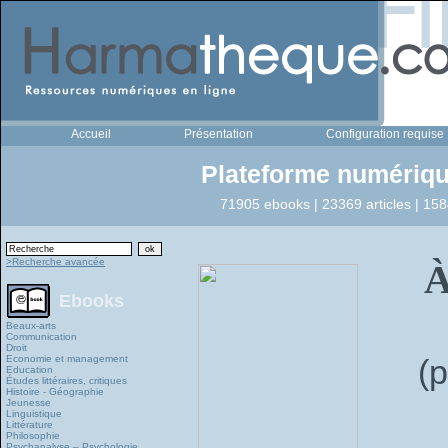
Accueil
Présentation
Configuration requise
Plateforme numériqu
71905 ebooks | 23369 articles | 158
>Recherche avancée
À
Ebooks
Beaux-arts
Communication
Droit
Economie et management
(p
Education
Études littéraires, critiques
Histoire - Géographie
Jeunesse
Linguistique
Littérature
Philosophie
Psychanalyse – Psychologie