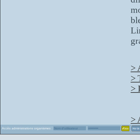
mo
bl
Li
gr
> 
> 
> 
> 
Accès administrations organismes :