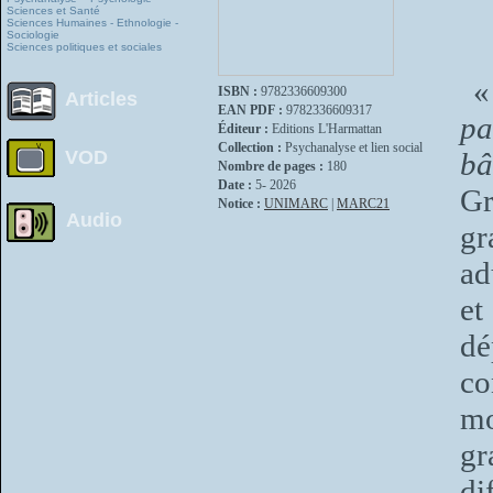
Sciences et Santé
Sciences Humaines - Ethnologie -
Sociologie
Sciences politiques et sociales
ISBN :
9782336609300
Articles
EAN PDF :
9782336609317
pa
Éditeur :
Editions L'Harmattan
Collection :
Psychanalyse et lien social
VOD
bâ
Nombre de pages :
180
Date :
5- 2026
Gr
Notice :
UNIMARC
|
MARC21
Audio
gr
ad
et
dé
co
mo
gr
di