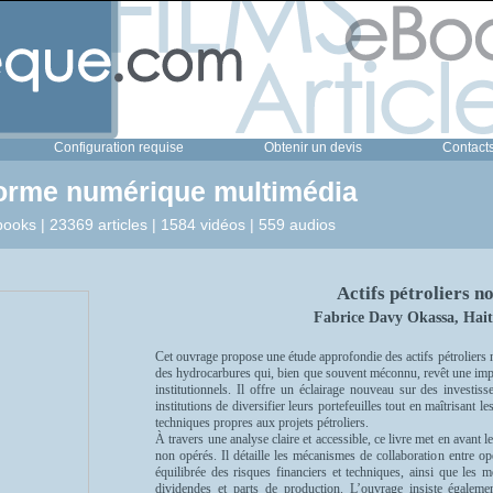
Configuration requise
Obtenir un devis
Contact
forme numérique multimédia
ooks | 23369 articles | 1584 vidéos | 559 audios
Actifs pétroliers n
Fabrice Davy Okassa, Hai
Cet ouvrage propose une étude approfondie des actifs pétroliers 
des hydrocarbures qui, bien que souvent méconnu, revêt une impo
institutionnels. Il offre un éclairage nouveau sur des investis
institutions de diversifier leurs portefeuilles tout en maîtrisant l
techniques propres aux projets pétroliers.
À travers une analyse claire et accessible, ce livre met en avant le
non opérés. Il détaille les mécanismes de collaboration entre opér
équilibrée des risques financiers et techniques, ainsi que les m
dividendes et parts de production. L’ouvrage insiste égaleme