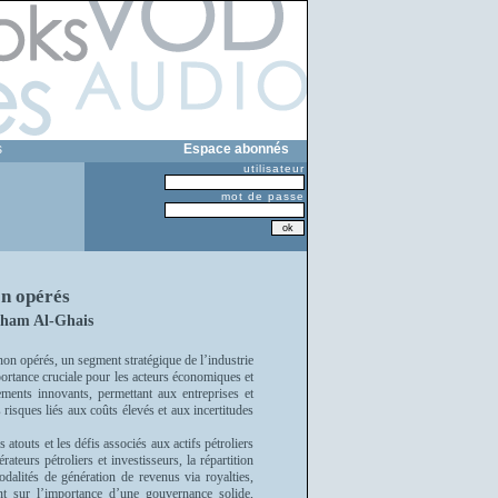
s
Espace abonnés
utilisateur
mot de passe
on opérés
tham Al-Ghais
non opérés, un segment stratégique de l’industrie
rtance cruciale pour les acteurs économiques et
sements innovants, permettant aux entreprises et
es risques liés aux coûts élevés et aux incertitudes
s atouts et les défis associés aux actifs pétroliers
ateurs pétroliers et investisseurs, la répartition
odalités de génération de revenus via royalties,
nt sur l’importance d’une gouvernance solide,