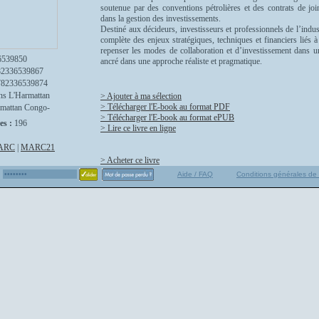
soutenue par des conventions pétrolières et des contrats de join
dans la gestion des investissements.
Destiné aux décideurs, investisseurs et professionnels de l’indus
complète des enjeux stratégiques, techniques et financiers liés à 
repenser les modes de collaboration et d’investissement dans un
6539850
ancré dans une approche réaliste et pragmatique.
82336539867
782336539874
ns L'Harmattan
> Ajouter à ma sélection
> Télécharger l'E-book au format PDF
mattan Congo-
> Télécharger l'E-book au format ePUB
es :
196
> Lire ce livre en ligne
ARC
|
MARC21
> Acheter ce livre
Aide / FAQ
Conditions générales de