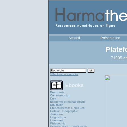
Accueil
Présentation
Plate
71905 eb
>Recherche avancée
Ebooks
Beaux-arts
Communication
Droit
Economie et management
Education
Études littéraires, critiques
Histoire - Géographie
Jeunesse
Linguistique
Littérature
Philosophie
Psychanalyse – Psychologie