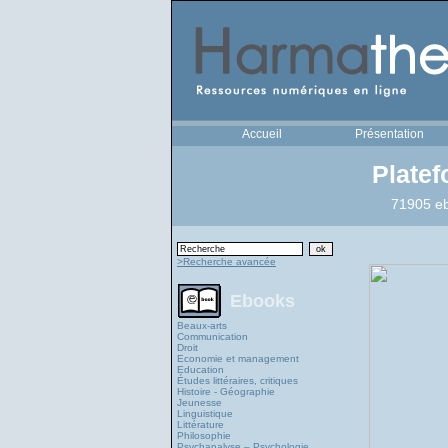
Accueil
Présentation
Plate
71905 eb
>Recherche avancée
Ebooks
Beaux-arts
Communication
Droit
Economie et management
Education
Études littéraires, critiques
Histoire - Géographie
Jeunesse
Linguistique
Littérature
Philosophie
Psychanalyse – Psychologie