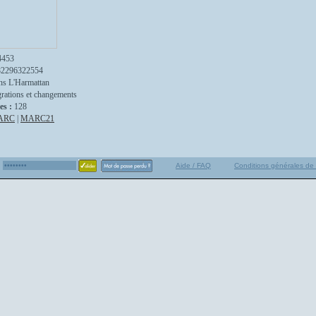
4453
82296322554
ns L'Harmattan
rations et changements
es :
128
ARC
|
MARC21
Aide / FAQ
Conditions générales de