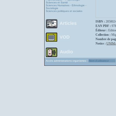
Sciences et Santé
Sciences Humaines - Ethnologie -
Sociologie
Sciences politiques et sociales
ISBN :
285802
Articles
EAN PDF :
97
Éditeur :
Editio
Collection :
Mig
VOD
Nombre de pag
Notice :
UNIM
Audio
Accès administrations organismes :