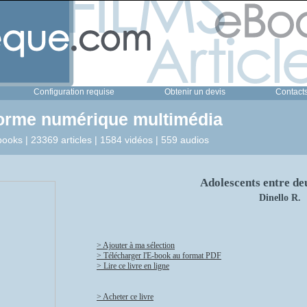
Configuration requise
Obtenir un devis
Contact
forme numérique multimédia
ooks | 23369 articles | 1584 vidéos | 559 audios
Adolescents entre de
Dinello R.
> Ajouter à ma sélection
> Télécharger l'E-book au format PDF
> Lire ce livre en ligne
> Acheter ce livre