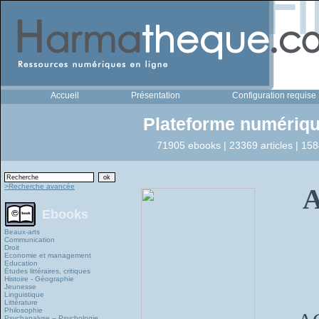
Accueil
Présentation
Configuration requise
Plateforme numériqu
71905 ebooks | 23369 articles | 158
>Recherche avancée
A
Ebooks
Beaux-arts
Communication
Droit
Economie et management
Education
Études littéraires, critiques
Histoire - Géographie
Jeunesse
Linguistique
Littérature
Philosophie
Psychanalyse – Psychologie