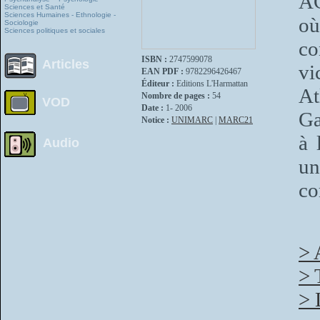
AG
Sciences et Santé
Sciences Humaines - Ethnologie -
où
Sociologie
Sciences politiques et sociales
c
ISBN :
2747599078
Articles
vi
EAN PDF :
9782296426467
Éditeur :
Editions L'Harmattan
At
Nombre de pages :
54
VOD
Date :
1- 2006
Ga
Notice :
UNIMARC
|
MARC21
à 
Audio
un
co
> 
> 
> 