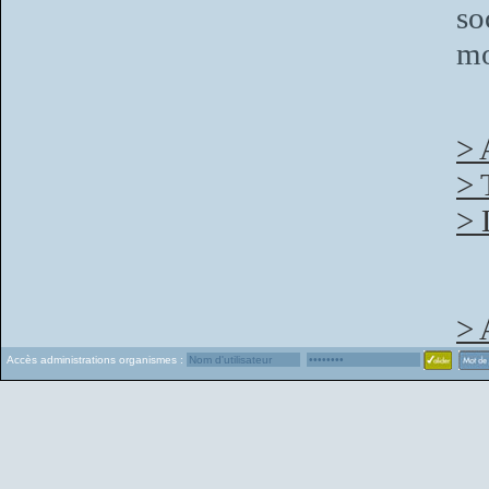
s
mo
> 
> 
> 
> 
Accès administrations organismes :