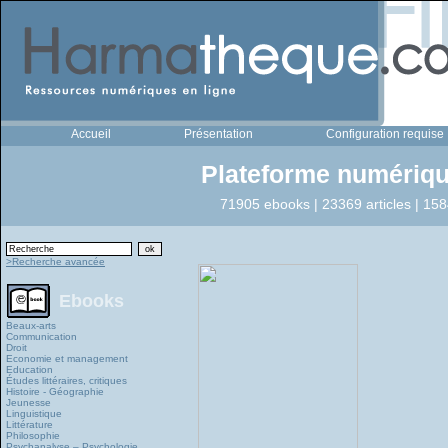
Accueil
Présentation
Configuration requise
Plateforme numériqu
71905 ebooks | 23369 articles | 158
>Recherche avancée
Ebooks
Beaux-arts
Communication
Droit
Economie et management
Education
Études littéraires, critiques
Histoire - Géographie
Jeunesse
Linguistique
Littérature
Philosophie
Psychanalyse – Psychologie