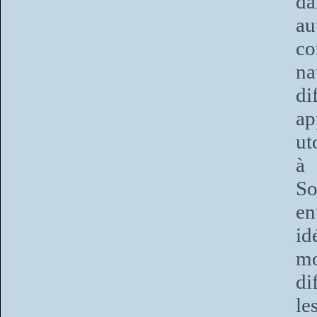
d
a
co
na
di
ap
ut
à 
So
en
id
mo
di
le