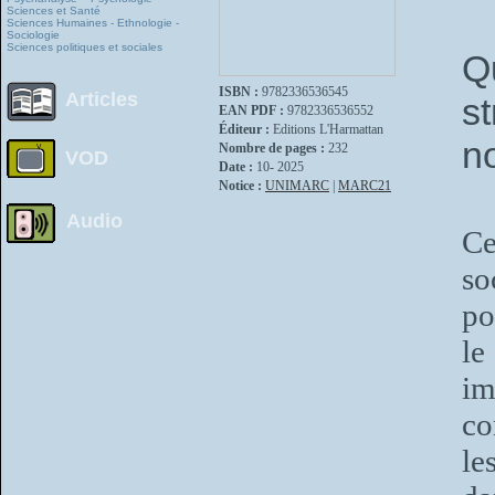
Sciences et Santé
Sciences Humaines - Ethnologie -
Sociologie
Sciences politiques et sociales
Q
ISBN :
9782336536545
Articles
s
EAN PDF :
9782336536552
Éditeur :
Editions L'Harmattan
n
Nombre de pages :
232
VOD
Date :
10- 2025
Notice :
UNIMARC
|
MARC21
Audio
Ce
so
po
le
im
co
le