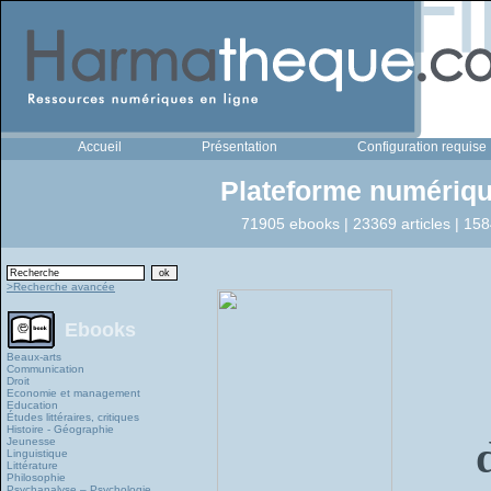
Accueil
Présentation
Configuration requise
Plateforme numériqu
71905 ebooks | 23369 articles | 158
>Recherche avancée
Ebooks
Beaux-arts
Communication
Droit
Economie et management
Education
Études littéraires, critiques
Histoire - Géographie
Jeunesse
Linguistique
Littérature
Philosophie
Psychanalyse – Psychologie