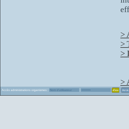
ef
> 
> 
> 
> 
Accès administrations organismes :