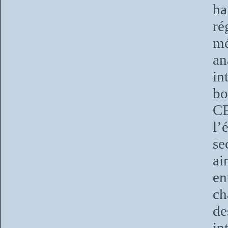
ha
ré
mé
a
in
bo
CE
l’
se
ai
en
ch
d
in