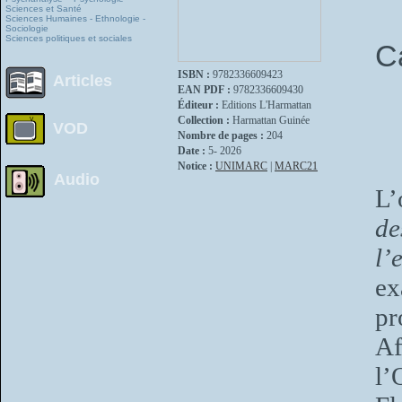
Sciences et Santé
Sciences Humaines - Ethnologie -
Sociologie
Sciences politiques et sociales
C
ISBN :
9782336609423
Articles
EAN PDF :
9782336609430
Éditeur :
Editions L'Harmattan
Collection :
Harmattan Guinée
VOD
Nombre de pages :
204
Date :
5- 2026
Notice :
UNIMARC
|
MARC21
Audio
L’
de
l
ex
pr
Af
l’