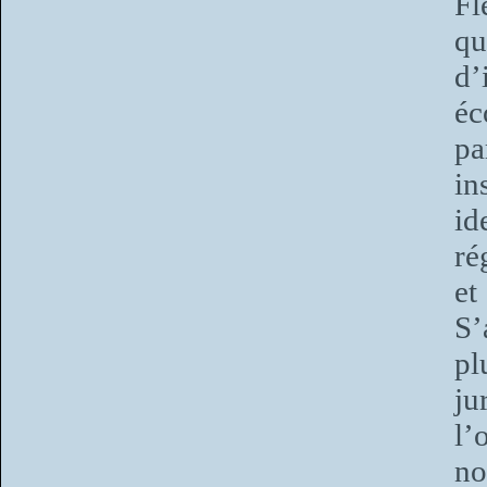
Fl
qu
d’
éc
pa
in
id
ré
et
S
pl
ju
l’
no