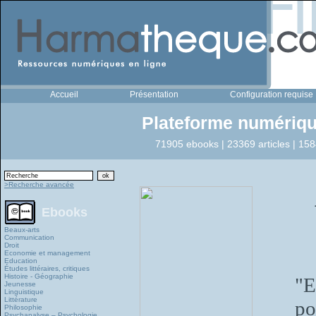
Accueil
Présentation
Configuration requise
Plateforme numériqu
71905 ebooks | 23369 articles | 158
>Recherche avancée
Ebooks
Beaux-arts
Communication
Droit
Economie et management
Education
Études littéraires, critiques
Histoire - Géographie
"E
Jeunesse
Linguistique
Littérature
po
Philosophie
Psychanalyse – Psychologie