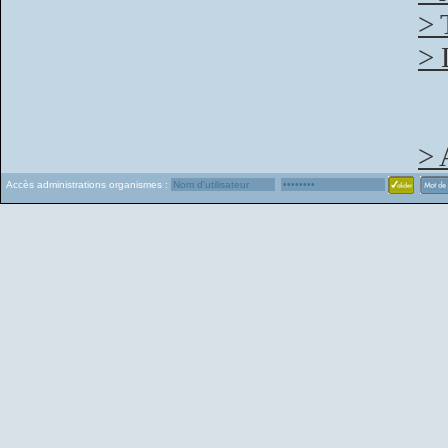
> 
> 
> 
Accès administrations organismes :