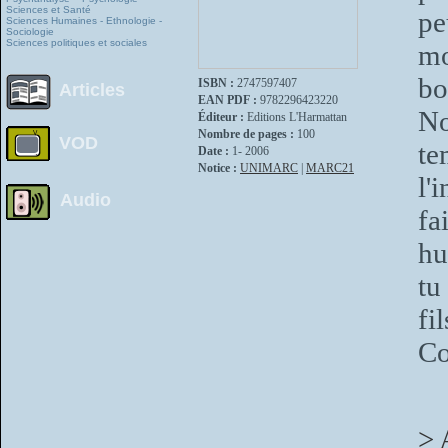
Sciences et Santé
pe
Sciences Humaines - Ethnologie -
Sociologie
Sciences politiques et sociales
mo
bo
ISBN :
2747597407
Articles
EAN PDF :
9782296423220
No
Éditeur :
Editions L'Harmattan
Nombre de pages :
100
VOD
te
Date :
1- 2006
Notice :
UNIMARC
|
MARC21
l'
Audio
fa
hu
tu
fi
Co
> 