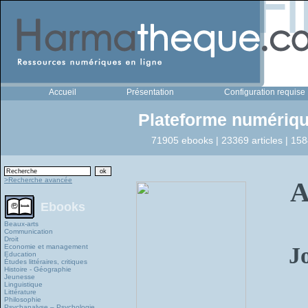
Accueil
Présentation
Configuration requise
Plateforme numériqu
71905 ebooks | 23369 articles | 158
>Recherche avancée
A
Ebooks
Beaux-arts
Communication
Droit
Economie et management
J
Education
Études littéraires, critiques
Histoire - Géographie
Jeunesse
Linguistique
Littérature
Philosophie
Psychanalyse – Psychologie