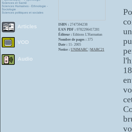
Sciences et Santé
Sciences Humaines - Ethnologie -
Po
Sociologie
Sciences politiques et sociales
co
ISBN :
2747594238
Articles
un
EAN PDF :
9782296417281
Éditeur :
Editions L'Harmattan
pu
Nombre de pages :
375
VOD
Date :
11- 2005
pe
Notice :
UNIMARC
|
MARC21
l'
Audio
18
en
vo
ce
Co
br
vo