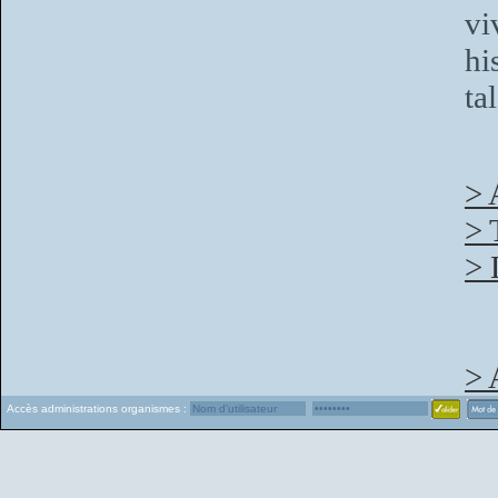
vi
hi
ta
> 
> 
> 
> 
Accès administrations organismes :