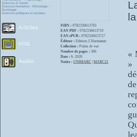
L
Sciences et Santé
Sciences Humaines - Ethnologie -
Sociologie
l
Sciences politiques et sociales
ISBN :
9782336613703
Articles
EAN PDF :
9782336613710
EAN ePUB :
9782336613727
Éditeur :
Editions L'Harmattan
VOD
Collection :
Points de vue
« 
Nombre de pages :
306
Date :
6- 2026
Audio
» 
Notice :
UNIMARC
|
MARC21
dé
de
r
co
gu
Qu
le