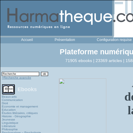
Accueil
Présentation
Configuration requise
Plateforme numériqu
71905 ebooks | 23369 articles | 158
>Recherche avancée
Ebooks
d
Beaux-arts
Communication
Droit
Economie et management
Education
Études littéraires, critiques
Histoire - Géographie
Jeunesse
Linguistique
Littérature
Philosophie
Psychanalyse – Psychologie