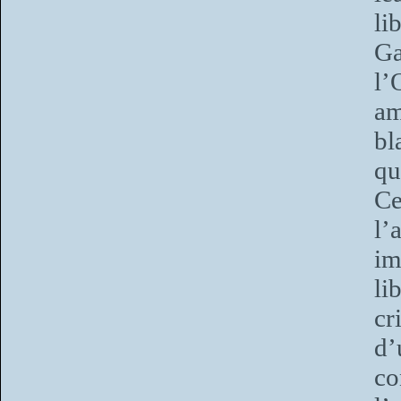
li
Ga
l’
a
bl
qu
Ce
l’
im
li
cr
d’
co