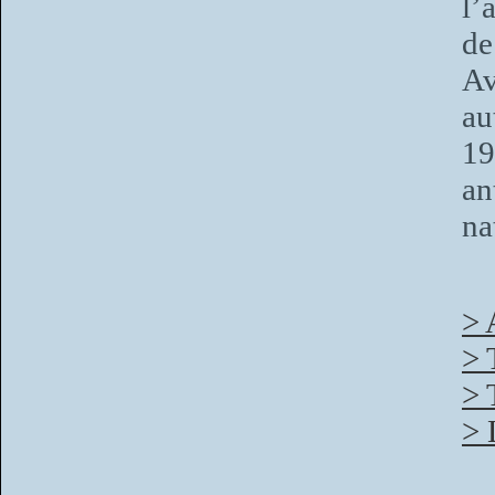
l’
de
Av
au
19
an
na
> 
> 
> 
> 