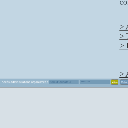
co
> 
> 
> 
> 
Accès administrations organismes :