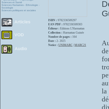
D
Sciences et Santé
Sciences Humaines - Ethnologie -
Sociologie
G
Sciences politiques et sociales
ISBN :
9782336509297
Articles
EAN PDF :
9782336509303
Éditeur :
Editions L'Harmattan
Collection :
Harmattan Guinée
VOD
Nombre de pages :
164
Au
Date :
2- 2025
Notice :
UNIMARC
|
MARC21
Audio
de
fo
t
pe
au
la
dé
di