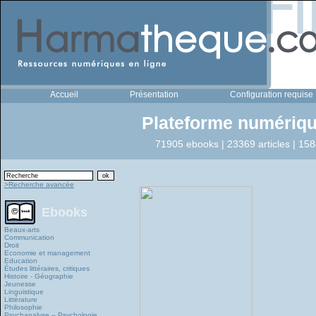
Accueil
Présentation
Configuration requise
Plateforme numériqu
71905 ebooks | 23369 articles | 158
>Recherche avancée
Ebooks
Beaux-arts
Communication
Droit
Economie et management
Education
Études littéraires, critiques
Histoire - Géographie
Jeunesse
Linguistique
Littérature
Philosophie
Psychanalyse – Psychologie