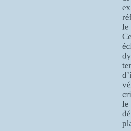
ex
ré
le
Ce
éc
dy
te
d’
vé
cr
le
dé
p