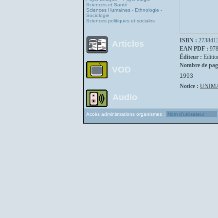
Sciences et Santé
Sciences Humaines - Ethnologie -
Sociologie
Sciences politiques et sociales
ISBN :
273841
Articles
EAN PDF :
97
Éditeur :
Editio
Nombre de pag
VOD
1993
Notice :
UNIM
Audio
Accès administrations organismes :