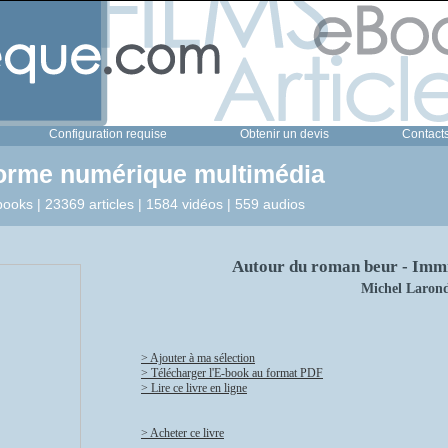
Configuration requise
Obtenir un devis
Contact
forme numérique multimédia
ooks | 23369 articles | 1584 vidéos | 559 audios
Autour du roman beur - Immig
Michel Laron
> Ajouter à ma sélection
> Télécharger l'E-book au format PDF
> Lire ce livre en ligne
> Acheter ce livre