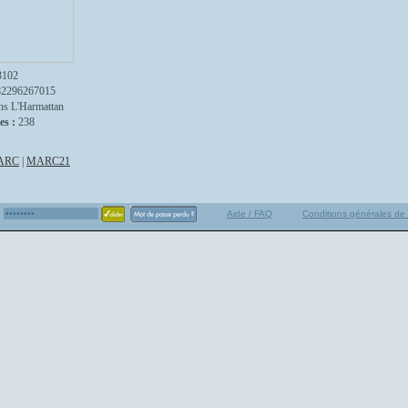
3102
82296267015
ns L'Harmattan
es :
238
ARC
|
MARC21
Aide / FAQ
Conditions générales de