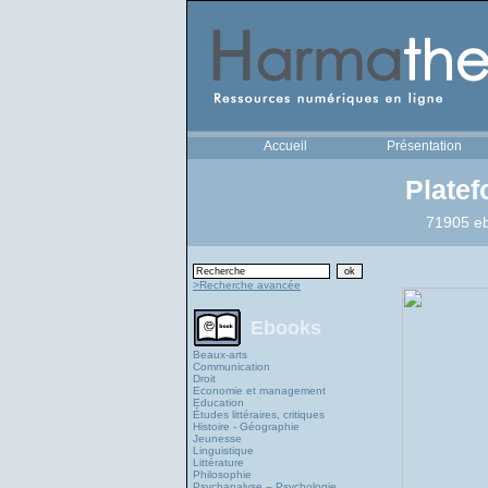
Accueil
Présentation
Plate
71905 eb
>Recherche avancée
Ebooks
Beaux-arts
Communication
Droit
Economie et management
Education
Études littéraires, critiques
Histoire - Géographie
Jeunesse
Linguistique
Littérature
Philosophie
Psychanalyse – Psychologie