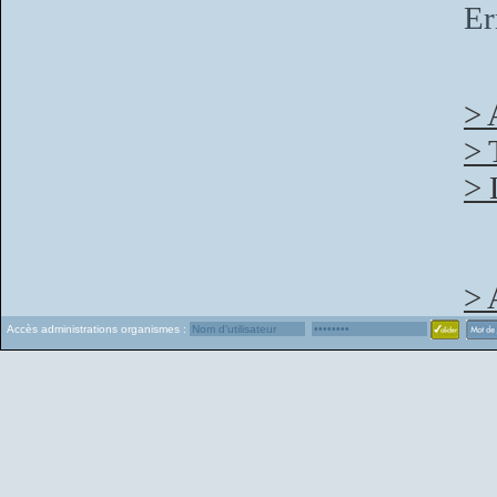
Er
> 
> 
> 
> 
Accès administrations organismes :