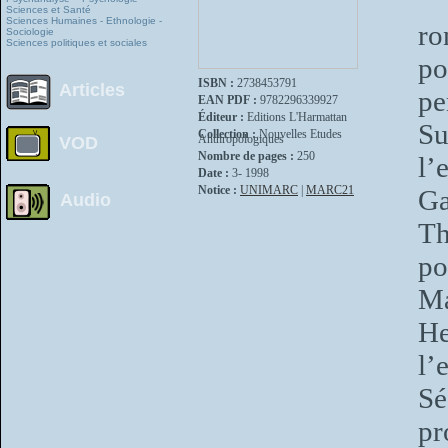
“ 
Sciences et Santé
Sciences Humaines - Ethnologie -
ro
Sociologie
Sciences politiques et sociales
po
ISBN :
2738453791
Articles
pe
EAN PDF :
9782296339927
Éditeur :
Editions L'Harmattan
Su
Collection :
Nouvelles Etudes
Anthropologiques
VOD
Nombre de pages :
250
l’
Date :
3- 1998
Notice :
UNIMARC
|
MARC21
Ga
Audio
Th
po
Ma
He
l’
S
pr