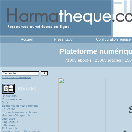
Accueil
Présentation
Configuration requise
Plateforme numériqu
71905 ebooks | 23369 articles | 158
>Recherche avancée
Ebooks
Beaux-arts
Communication
Droit
Economie et management
Education
Études littéraires, critiques
Histoire - Géographie
Jeunesse
Linguistique
Littérature
Philosophie
Psychanalyse – Psychologie