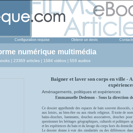
Configuration requise
Obtenir un devis
Contact
forme numérique multimédia
ooks | 23369 articles | 1584 vidéos | 559 audios
Baigner et laver son corps en ville -
expérience
Aménagements, politiques et expériences
Emmanuelle Dedenon - Sous la direction d
Ce dossier appréhende des espaces de bain souvent dissociés, ceu
aux loisirs, au bien-être ou aux rituels religieux. Il traite de no
bains-douches, hammams, douches associatives, douches pour ch
questionner les héritages géographiques, culturels et politiques 
et les expériences du bain et du lavage du corps hors du domicil
Le dossier donne à voir des similarités ou des différences dans