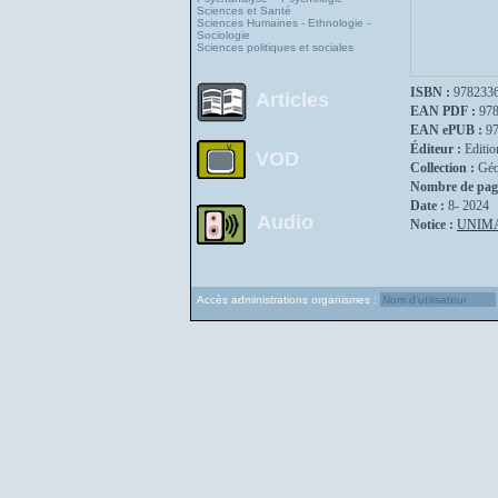
Sciences et Santé
Sciences Humaines - Ethnologie -
Sociologie
Sciences politiques et sociales
ISBN :
978233
Articles
EAN PDF :
97
EAN ePUB :
9
Éditeur :
Editio
VOD
Collection :
Géo
Nombre de pag
Date :
8- 2024
Audio
Notice :
UNIM
Accès administrations organismes :