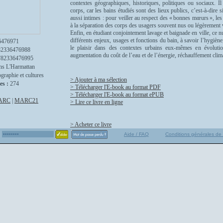
contextes géographiques, historiques, politiques ou sociaux. 
corps, car les bains étudiés sont des lieux publics, c’est-à-dire 
aussi intimes : pour veiller au respect des « bonnes mœurs », les
à la séparation des corps des usagers souvent nus ou légèrement
Enfin, en étudiant conjointement lavage et baignade en ville, ce nu
différents enjeux, usages et fonctions du bain, à savoir l’hygiène, 
6476971
le plaisir dans des contextes urbains eux-mêmes en évolution 
82336476988
augmentation du coût de l’eau et de l’énergie, réchauffement clim
782336476995
ns L'Harmattan
graphie et cultures
> Ajouter à ma sélection
es :
274
> Télécharger l'E-book au format PDF
> Télécharger l'E-book au format ePUB
ARC
|
MARC21
> Lire ce livre en ligne
> Acheter ce livre
Aide / FAQ
Conditions générales de