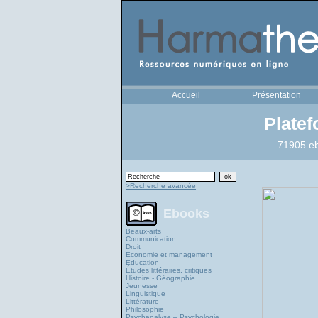
Accueil
Présentation
Plate
71905 eb
>Recherche avancée
Ebooks
Beaux-arts
Communication
Droit
Economie et management
Education
Études littéraires, critiques
Histoire - Géographie
Jeunesse
Linguistique
Littérature
Philosophie
Psychanalyse – Psychologie