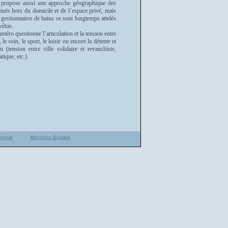
Il propose aussi une approche géographique des
situés hors du domicile et de l’espace privé, mais
 gestionnaires de bains se sont longtemps attelés
 vêtus.
méro questionne l’articulation et la tension entre
le soin, le sport, le loisir ou encore la détente et
(tension entre ville solidaire et revanchiste,
atique, etc.).
 vente
Mentions légales