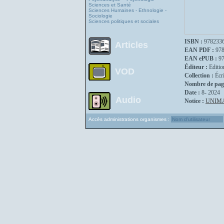
Sciences et Santé
Sciences Humaines - Ethnologie -
Sociologie
Sciences politiques et sociales
ISBN :
978233
Articles
EAN PDF :
97
EAN ePUB :
9
Éditeur :
Editio
VOD
Collection :
Écr
Nombre de pag
Date :
8- 2024
Audio
Notice :
UNIM
Accès administrations organismes :