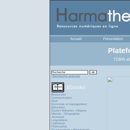
Accueil
Présentation
Plate
71905 eb
>Recherche avancée
Ebooks
Beaux-arts
Communication
Droit
Economie et management
Education
Études littéraires, critiques
Histoire - Géographie
Jeunesse
Linguistique
Littérature
Philosophie
Psychanalyse – Psychologie