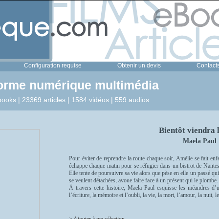
Configuration requise
Obtenir un devis
Contact
forme numérique multimédia
ooks | 23369 articles | 1584 vidéos | 559 audios
Bientôt viendra 
Maela Paul
Pour éviter de reprendre la route chaque soir, Amélie se fait enfer
échappe chaque matin pour se réfugier dans un bistrot de Nantes 
Elle tente de poursuivre sa vie alors que pèse en elle un passé qu
se veulent détachées, avoue faire face à un présent qui le plombe.
À travers cette histoire, Maela Paul esquisse les méandres d’u
l’écriture, la mémoire et l’oubli, la vie, la mort, l’amour, la nuit, 