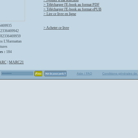
> Ajouter à ma sélection
> Télécharger l'E-book au format PDF
> Télécharger l'E-book au format ePUB
> Lire ce livre en ligne
6469935
> Acheter ce livre
82336469942
782336469959
ns L'Harmattan
itures
es :
184
ARC
|
MARC21
Aide / FAQ
Conditions générales de