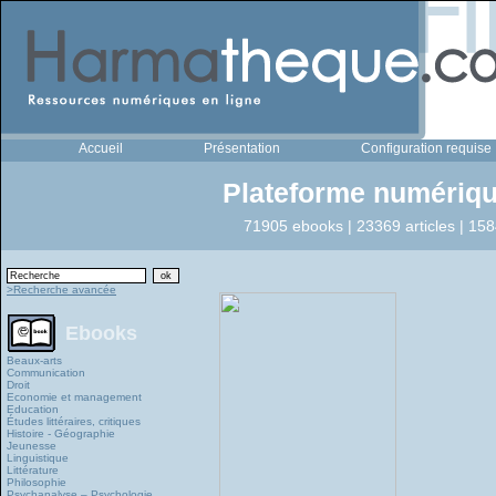
Accueil
Présentation
Configuration requise
Plateforme numériqu
71905 ebooks | 23369 articles | 158
>Recherche avancée
Ebooks
Beaux-arts
Communication
Droit
Economie et management
Education
Études littéraires, critiques
Histoire - Géographie
Jeunesse
Linguistique
Littérature
Philosophie
Psychanalyse – Psychologie