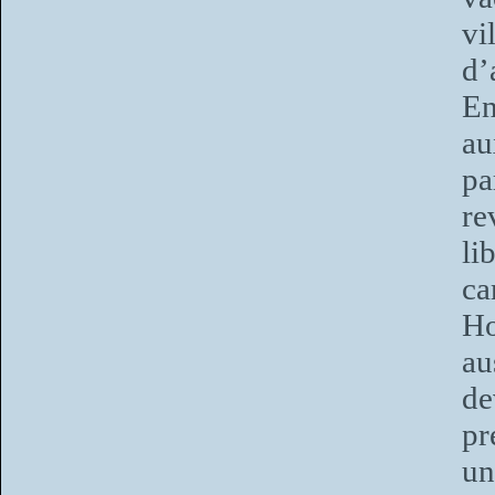
vi
d’
En
au
pa
re
l
ca
Ho
au
de
pr
un