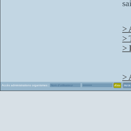
sa
> 
> 
> 
> 
Accès administrations organismes :