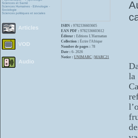
A
Sciences et Santé
Sciences Humaines - Ethnologie -
Sociologie
c
Sciences politiques et sociales
ISBN :
9782336603605
Articles
EAN PDF :
9782336603612
Éditeur :
Editions L'Harmattan
Collection :
Écrire l'Afrique
VOD
Nombre de pages :
78
Date :
6- 2026
Notice :
UNIMARC
|
MARC21
Audio
Da
la
Ca
re
l’
fr
de
va