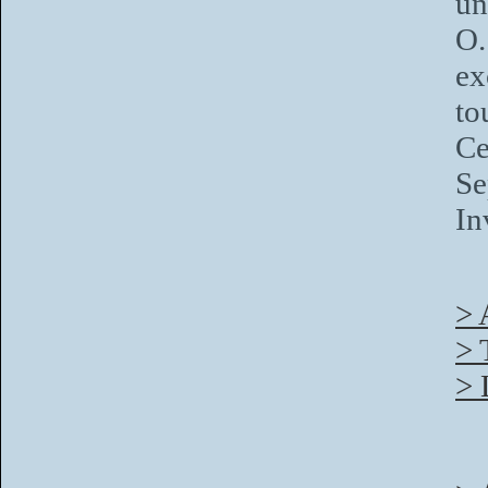
un
O.
ex
to
Ce
Se
In
> 
> 
> 