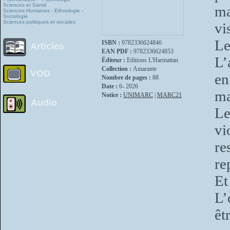
Sciences et Santé
ma
Sciences Humaines - Ethnologie -
Sociologie
Sciences politiques et sociales
vi
Le
ISBN :
9782336624846
Articles
EAN PDF :
9782336624853
L’
Éditeur :
Editions L'Harmattan
Collection :
Amarante
VOD
en
Nombre de pages :
88
Date :
6- 2026
ma
Notice :
UNIMARC
|
MARC21
Audio
Le
vi
re
re
Et
L’
êt