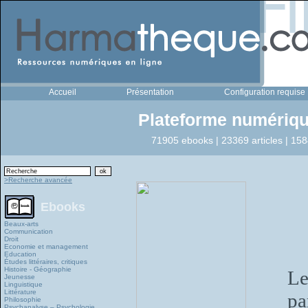
Accueil
Présentation
Configuration requise
Plateforme numériqu
71905 ebooks | 23369 articles | 158
>Recherche avancée
Ebooks
Beaux-arts
Communication
Droit
Economie et management
Education
Études littéraires, critiques
Histoire - Géographie
Le
Jeunesse
Linguistique
Littérature
pa
Philosophie
Psychanalyse – Psychologie