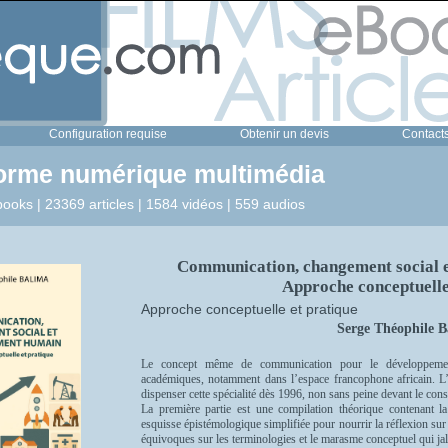
Configuration requise
Obtenir un devis
Contact
forme numérique multimédia
ooks | 23369 articles | 1584 vidéos | 559 audios
Communication, changement social 
Approche conceptuelle
Approche conceptuelle et pratique
Serge Théophile B
Le concept même de communication pour le développemen
académiques, notamment dans l’espace francophone africain. L
dispenser cette spécialité dès 1996, non sans peine devant le conse
La première partie est une compilation théorique contenant l
esquisse épistémologique simplifiée pour nourrir la réflexion sur
équivoques sur les terminologies et le marasme conceptuel qui jal