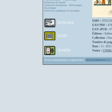
Sciences et Santé
Sciences Humaines - Ethnologie -
Sociologie
Sciences politiques et sociales
ISBN :
978233
Articles
EAN PDF :
97
EAN ePUB :
9
Éditeur :
Editio
VOD
Collection :
Har
Nombre de pag
Date :
11- 2025
Audio
Notice :
UNIM
Accès administrations organismes :