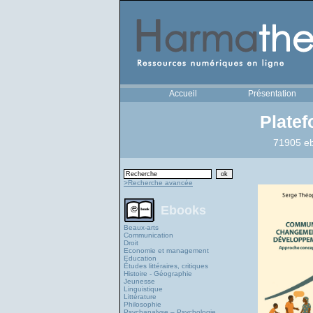
Accueil
Présentation
Plate
71905 eb
>Recherche avancée
Ebooks
Beaux-arts
Communication
Droit
Economie et management
Education
Études littéraires, critiques
Histoire - Géographie
Jeunesse
Linguistique
Littérature
Philosophie
Psychanalyse – Psychologie