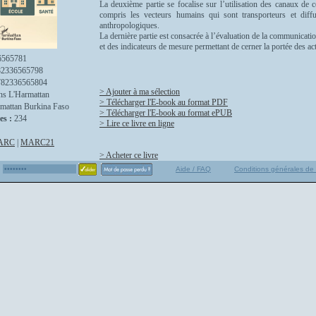
La deuxième partie se focalise sur l’utilisation des canaux de c
compris les vecteurs humains qui sont transporteurs et diff
anthropologiques.
La dernière partie est consacrée à l’évaluation de la communicat
et des indicateurs de mesure permettant de cerner la portée des ac
6565781
82336565798
782336565804
> Ajouter à ma sélection
ns L'Harmattan
> Télécharger l'E-book au format PDF
mattan Burkina Faso
> Télécharger l'E-book au format ePUB
es :
234
> Lire ce livre en ligne
ARC
|
MARC21
> Acheter ce livre
Aide / FAQ
Conditions générales de