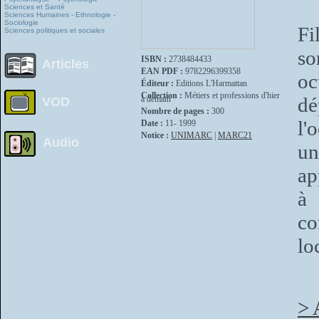
Sciences et Santé
Sciences Humaines - Ethnologie -
Sociologie
Fi
Sciences politiques et sociales
so
ISBN :
2738484433
Articles
EAN PDF :
9782296399358
oc
Éditeur :
Editions L'Harmattan
Collection :
Métiers et professions d'hier
dé
à demain
VOD
Nombre de pages :
300
l'
Date :
11- 1999
Notice :
UNIMARC
|
MARC21
Audio
u
ap
à 
co
lo
> 