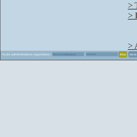
> 
> 
> 
Accès administrations organismes :