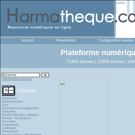
Accueil
Présentation
Configuration requise
Plateforme numériqu
71905 ebooks | 23369 articles | 158
>Recherche avancée
Ebooks
Beaux-arts
Communication
Droit
Economie et management
Education
Études littéraires, critiques
Histoire - Géographie
Jeunesse
Linguistique
Littérature
Philosophie
Psychanalyse – Psychologie