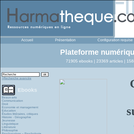
Accueil
Présentation
Configuration requise
Plateforme numériqu
71905 ebooks | 23369 articles | 158
>Recherche avancée
Ebooks
Beaux-arts
Communication
Droit
s
Economie et management
Education
Études littéraires, critiques
Histoire - Géographie
Jeunesse
Linguistique
Littérature
Philosophie
Psychanalyse – Psychologie