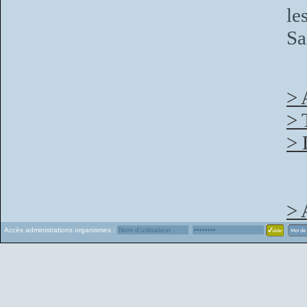
le
Sa
> 
> 
> 
> 
Accès administrations organismes :