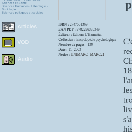
p
Sciences et Santé
Sciences Humaines - Ethnologie -
Sociologie
Sciences politiques et sociales
ISBN :
2747551369
Articles
EAN PDF :
9782296335349
Éditeur :
Editions L'Harmattan
C'
Collection :
Encyclopédie psychologique
VOD
Nombre de pages :
130
re
Date :
11- 2003
Notice :
UNIMARC
|
MARC21
Audio
Ch
1
l'
le
tr
li
s'
hi