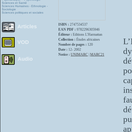
Sciences et Santé
Sciences Humaines - Ethnologie -
Sociologie
Sciences politiques et sociales
ISBN :
2747534537
Articles
EAN PDF :
9782296305946
Éditeur :
Editions L'Harmattan
L’
Collection :
Études africaines
VOD
Nombre de pages :
120
dy
Date :
12- 2002
Notice :
UNIMARC
|
MARC21
Audio
dé
po
ca
in
fa
dé
pu
ap