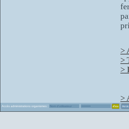
fe
pa
pr
> 
> 
> 
> 
Accès administrations organismes :