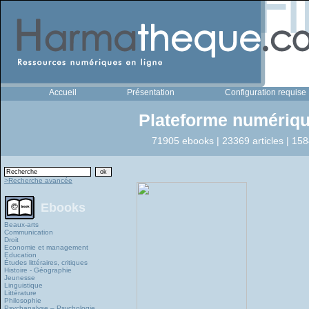
Accueil
Présentation
Configuration requise
Plateforme numériqu
71905 ebooks | 23369 articles | 158
>Recherche avancée
Ebooks
Beaux-arts
Communication
Droit
Economie et management
Education
Études littéraires, critiques
Histoire - Géographie
Jeunesse
Linguistique
Littérature
Philosophie
Psychanalyse – Psychologie