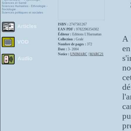
Sciences et Santé
Sciences Humaines - Ethnologie -
Sociologie
Sciences politiques et sociales
ISBN :
2747561267
Articles
EAN PDF :
9782296354302
Éditeur :
Editions L'Harmattan
A 
Collection :
Grale
VOD
Nombre de pages :
372
en
Date :
3- 2004
Notice :
UNIMARC
|
MARC21
s'
Audio
no
ce
dé
l'
ca
pu
pr