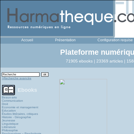
Accueil
Présentation
Configuration requise
Plateforme numériqu
71905 ebooks | 23369 articles | 158
>Recherche avancée
Ebooks
Beaux-arts
Communication
Droit
Economie et management
Education
Études littéraires, critiques
Histoire - Géographie
Jeunesse
Linguistique
Littérature
Philosophie
Psychanalyse – Psychologie