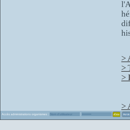
l'
hé
di
hi
> 
> 
> 
> 
Accès administrations organismes :