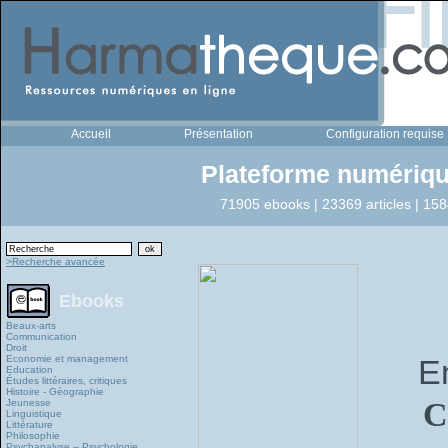
Accueil
Présentation
Configuration requise
Plateforme numériqu
71905 ebooks | 23369 articles | 158
>Recherche avancée
Ebooks
Beaux-arts
Communication
Droit
Economie et management
E
Education
Études littéraires, critiques
Histoire - Géographie
C
Jeunesse
Linguistique
Littérature
Philosophie
Psychanalyse – Psychologie