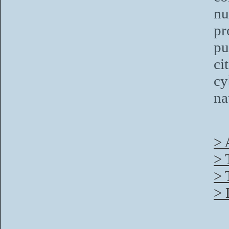
n
pr
pu
ci
cy
na
> 
> 
> 
> 