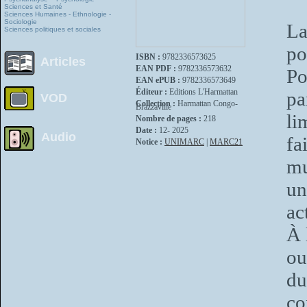
Sciences et Santé
Sciences Humaines - Ethnologie -
Sociologie
La
Sciences politiques et sociales
po
ISBN :
9782336573625
Articles
EAN PDF :
9782336573632
Po
EAN ePUB :
9782336573649
Éditeur :
Editions L'Harmattan
pa
VOD
Collection :
Harmattan Congo-
Brazzaville
li
Nombre de pages :
218
Date :
12- 2025
Audio
fa
Notice :
UNIMARC
|
MARC21
mu
un
ac
À 
ou
du
co