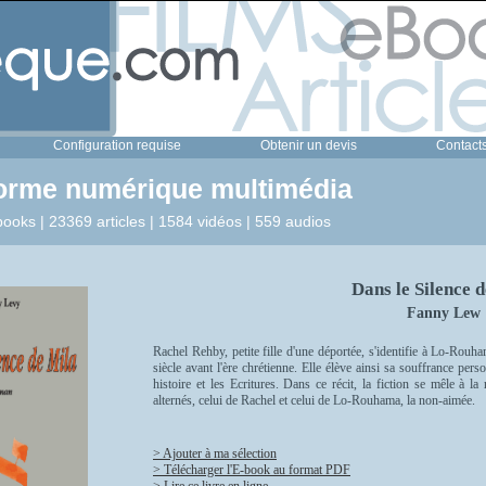
Configuration requise
Obtenir un devis
Contact
forme numérique multimédia
ooks | 23369 articles | 1584 vidéos | 559 audios
Dans le Silence 
Fanny Lew
Rachel Rehby, petite fille d'une déportée, s'identifie à Lo-Rouh
siècle avant l'ère chrétienne. Elle élève ainsi sa souffrance per
histoire et les Ecritures. Dans ce récit, la fiction se mêle à l
alternés, celui de Rachel et celui de Lo-Rouhama, la non-aimée.
> Ajouter à ma sélection
> Télécharger l'E-book au format PDF