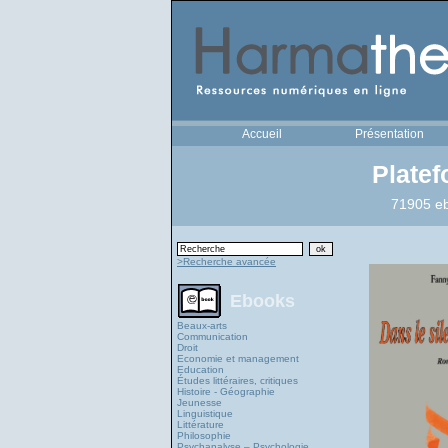
Accueil
Présentation
Plate
71905 eb
>Recherche avancée
Ebooks
Beaux-arts
Communication
Droit
Economie et management
Education
Études littéraires, critiques
Histoire - Géographie
Jeunesse
Linguistique
Littérature
Philosophie
Psychanalyse – Psychologie