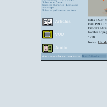
Sciences et Santé
Sciences Humaines - Ethnologie -
Sociologie
Sciences politiques et sociales
ISBN :
273846
Articles
EAN PDF :
97
Éditeur :
Editio
Nombre de pag
VOD
1998
Notice :
UNIM
Audio
Accès administrations organismes :