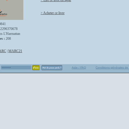
> Lire ce livre en ligne
> Acheter ce livre
9841
82296370678
ns L'Harmattan
es :
208
ARC
|
MARC21
Aide / FAQ
Conditions générales de