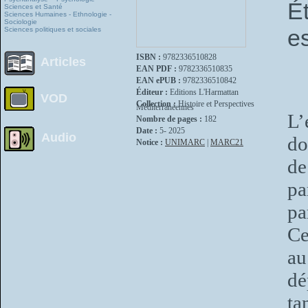
É
Sciences et Santé
Sciences Humaines - Ethnologie -
Sociologie
e
Sciences politiques et sociales
ISBN :
9782336510828
Articles
EAN PDF :
9782336510835
EAN ePUB :
9782336510842
Éditeur :
Editions L'Harmattan
VOD
Collection :
Histoire et Perspectives
Méditerranéennes
L’
Nombre de pages :
182
Date :
5- 2025
Audio
do
Notice :
UNIMARC
|
MARC21
de
pa
pa
Ce
au
dé
ta