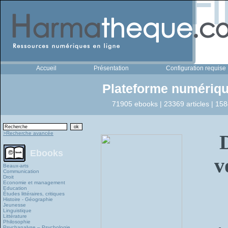
Accueil
Présentation
Configuration requise
Plateforme numériqu
71905 ebooks | 23369 articles | 158
>Recherche avancée
Ebooks
v
Beaux-arts
Communication
Droit
Economie et management
Education
Études littéraires, critiques
Histoire - Géographie
Jeunesse
Linguistique
Littérature
Philosophie
Psychanalyse – Psychologie