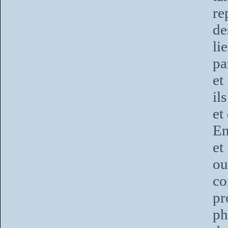
re
de
li
pa
et
il
et
En
et
o
c
pr
ph