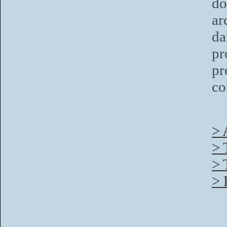
do
ar
da
pr
pr
co
> 
> 
> 
> 