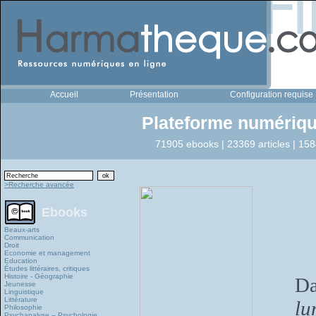
Accueil
Présentation
Configuration requise
Plateforme numériqu
71905 ebooks | 23369 articles | 158
>Recherche avancée
Ebooks
Beaux-arts
Communication
Droit
Economie et management
Education
Études littéraires, critiques
Histoire - Géographie
Da
Jeunesse
Linguistique
Littérature
lu
Philosophie
Psychanalyse – Psychologie