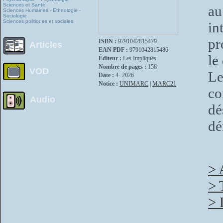
Sciences et Santé
au
Sciences Humaines - Ethnologie -
Sociologie
Sciences politiques et sociales
in
pr
ISBN :
9791042815479
Articles
EAN PDF :
9791042815486
le
Éditeur :
Les Impliqués
Nombre de pages :
158
VOD
Le
Date :
4- 2026
Notice :
UNIMARC
|
MARC21
co
Audio
dé
dé
> 
> 
> 