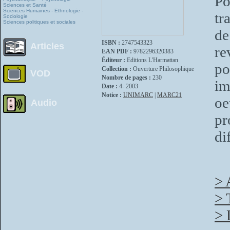
Po
Sciences et Santé
Sciences Humaines - Ethnologie -
tr
Sociologie
Sciences politiques et sociales
de
ISBN :
2747543323
Articles
re
EAN PDF :
9782296320383
Éditeur :
Editions L'Harmattan
po
Collection :
Ouverture Philosophique
VOD
Nombre de pages :
230
im
Date :
4- 2003
Notice :
UNIMARC
|
MARC21
o
Audio
pr
di
> 
> 
> 