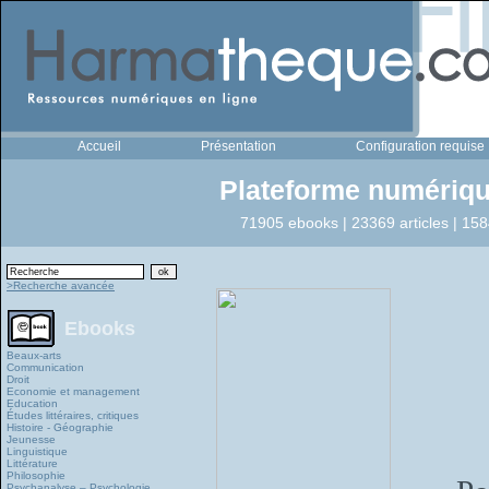
Accueil
Présentation
Configuration requise
Plateforme numériqu
71905 ebooks | 23369 articles | 158
>Recherche avancée
Ebooks
Beaux-arts
Communication
Droit
Economie et management
Education
Études littéraires, critiques
Histoire - Géographie
Jeunesse
Linguistique
Littérature
Philosophie
Psychanalyse – Psychologie