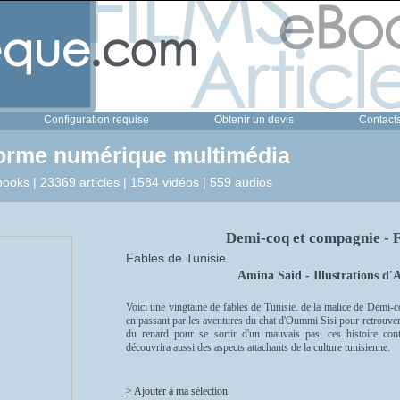
Configuration requise
Obtenir un devis
Contact
forme numérique multimédia
ooks | 23369 articles | 1584 vidéos | 559 audios
Demi-coq et compagnie - F
Fables de Tunisie
Amina Said - Illustrations d
Voici une vingtaine de fables de Tunisie. de la malice de Demi-c
en passant par les aventures du chat d'Oummi Sisi pour retrouver 
du renard pour se sortir d'un mauvais pas, ces histoire con
découvrira aussi des aspects attachants de la culture tunisienne.
> Ajouter à ma sélection