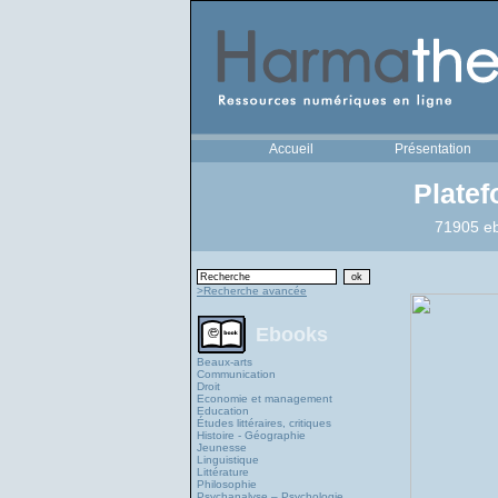
Accueil
Présentation
Plate
71905 eb
>Recherche avancée
Ebooks
Beaux-arts
Communication
Droit
Economie et management
Education
Études littéraires, critiques
Histoire - Géographie
Jeunesse
Linguistique
Littérature
Philosophie
Psychanalyse – Psychologie