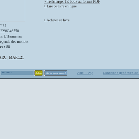
> Télécharger l'E-book au format PDF
> Lire ce livre en ligne
> Acheter ce livre
7274
82296346550
ns L'Harmattan
légende des mondes
es :
80
ARC
|
MARC21
Aide / FAQ
Conditions générales de