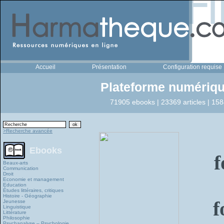
Accueil
Présentation
Configuration requise
Plateforme numériqu
71905 ebooks | 23369 articles | 158
>Recherche avancée
Ebooks
f
Beaux-arts
Communication
Droit
Economie et management
Education
Études littéraires, critiques
Histoire - Géographie
f
Jeunesse
Linguistique
Littérature
Philosophie
Psychanalyse – Psychologie