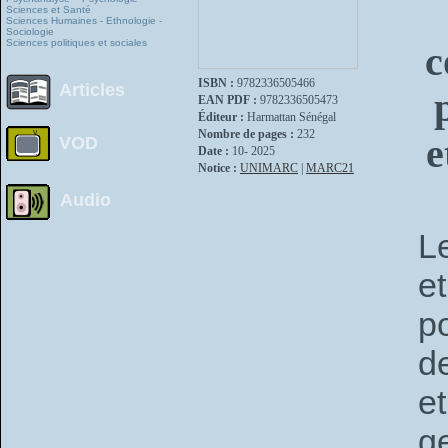
Sciences et Santé
Sciences Humaines - Ethnologie -
Sociologie
Sciences politiques et sociales
c
ISBN :
9782336505466
Articles
EAN PDF :
9782336505473
Éditeur :
Harmattan Sénégal
Nombre de pages :
232
e
VOD
Date :
10- 2025
Notice :
UNIMARC
|
MARC21
Audio
L
e
p
d
e
g