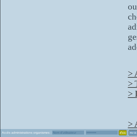
ou
c
ad
ge
ad
> 
> 
> 
> 
Accès administrations organismes :