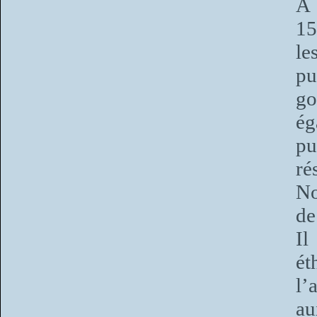
À 
15
le
p
g
ég
pu
ré
No
de
Il
ét
l’
au