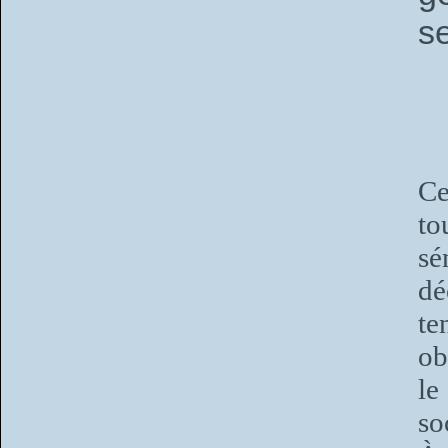
s
Ce
to
sé
dé
te
ob
le
so