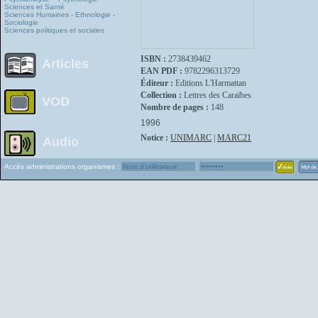
Sciences et Santé
Sciences Humaines - Ethnologie -
Sociologie
Sciences politiques et sociales
ISBN :
2738439462
Articles
EAN PDF :
9782296313729
Éditeur :
Editions L'Harmattan
Collection :
Lettres des Caraïbes
VOD
Nombre de pages :
148
1996
Notice :
UNIMARC
|
MARC21
Audio
Accès administrations organismes :