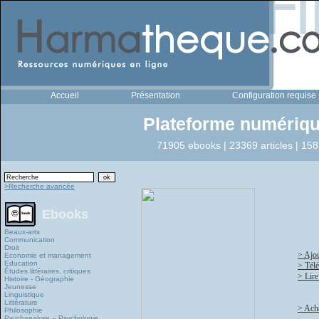
Accueil
Présentation
Configuration requise
Plateforme numériqu
71905 ebooks | 23369 articles | 158
>Recherche avancée
Ebooks
Beaux-arts
Communication
Droit
> Ajou
Economie et management
Education
> Tél
Études littéraires, critiques
> Lire
Histoire - Géographie
Jeunesse
Linguistique
Littérature
> Ache
Philosophie
Psychanalyse – Psychologie