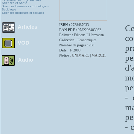
Sciences et Santé
Sciences Humaines - Ethnologie -
Sociologie
Sciences politiques et sociales
ISBN :
2738487033
Ce
Articles
EAN PDF :
9782296403932
Éditeur :
Editions L'Harmattan
c
Collection :
Économiques
VOD
Nombre de pages :
288
pr
Date :
1- 2000
pe
Notice :
UNIMARC
|
MARC21
Audio
d'
m
pe
- 
ma
pe
- 