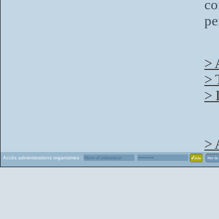
co
pe
> 
> 
> 
> 
Accès administrations organismes :