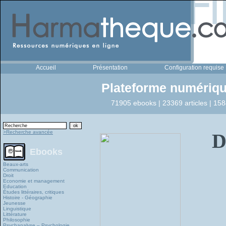
Accueil
Présentation
Configuration requise
Plateforme numériqu
71905 ebooks | 23369 articles | 158
>Recherche avancée
D
Ebooks
Beaux-arts
Communication
Droit
Economie et management
Education
Études littéraires, critiques
Histoire - Géographie
Jeunesse
Linguistique
Littérature
Philosophie
Psychanalyse – Psychologie