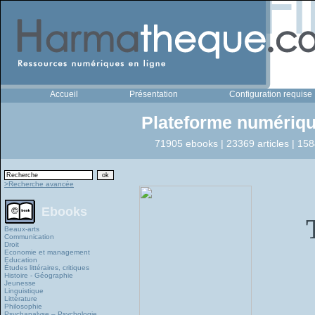
Accueil
Présentation
Configuration requise
Plateforme numériqu
71905 ebooks | 23369 articles | 158
>Recherche avancée
Ebooks
Beaux-arts
Communication
Droit
Economie et management
Education
Études littéraires, critiques
Histoire - Géographie
Jeunesse
Linguistique
Littérature
Philosophie
Psychanalyse – Psychologie