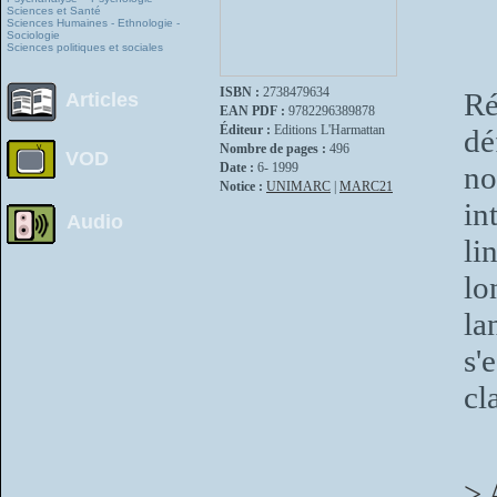
Sciences et Santé
Sciences Humaines - Ethnologie -
Sociologie
Sciences politiques et sociales
ISBN :
2738479634
Ré
Articles
EAN PDF :
9782296389878
Éditeur :
Editions L'Harmattan
dé
Nombre de pages :
496
VOD
Date :
6- 1999
no
Notice :
UNIMARC
|
MARC21
i
Audio
li
lo
la
s'
cl
> 