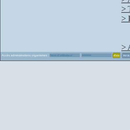
> 
> 
> 
Accès administrations organismes :