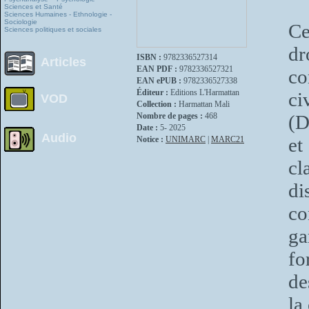
Sciences et Santé
Sciences Humaines - Ethnologie -
Sociologie
Ce
Sciences politiques et sociales
dr
ISBN :
9782336527314
Articles
EAN PDF :
9782336527321
co
EAN ePUB :
9782336527338
Éditeur :
Editions L'Harmattan
ci
VOD
Collection :
Harmattan Mali
Nombre de pages :
468
(D
Date :
5- 2025
Audio
e
Notice :
UNIMARC
|
MARC21
cl
di
co
ga
fo
de
la