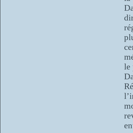
Da
di
ré
pl
c
mé
le
Da
Ré
l’
mo
re
en