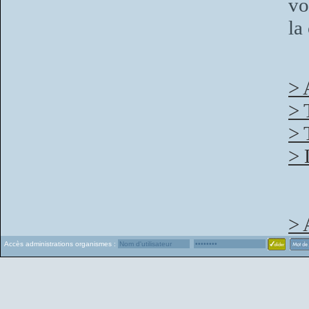
vo
la
> 
> 
> 
> 
> 
Accès administrations organismes :