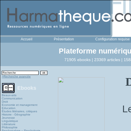
Accueil
Présentation
Configuration requise
Plateforme numériqu
71905 ebooks | 23369 articles | 158
>Recherche avancée
D
Ebooks
Beaux-arts
Communication
Droit
Economie et management
L
Education
Études littéraires, critiques
Histoire - Géographie
Jeunesse
Linguistique
Littérature
Philosophie
Psychanalyse – Psychologie