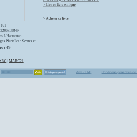
> Télécharger l'E-book au format PDF
> Lire ce livre en ligne
> Acheter ce livre
4181
82296359949
ns L'Harmattan
ges Plurielles : Scenes et
es :
454
ARC
|
MARC21
Aide / FAQ
Conditions générales de