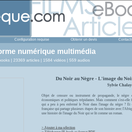
Configuration requise
Obtenir un devis
Contact
forme numérique multimédia
ooks | 23369 articles | 1584 vidéos | 559 audios
Du Noir au Nègre - L'image du Noi
Sylvie Chalay
Objet de censure ou instrument de propagande, le nègre 
économiques et politiques trépidantes. Mais comment s'est-elle f
qui a peu à peu enfermé le Noir dans l'image du nègre ? Et c
française qui partage plusieurs étapes de son histoire avec l'Afr
une histoire de l'image du Noir qui se lit comme un roman.
> Ajouter à ma sélection