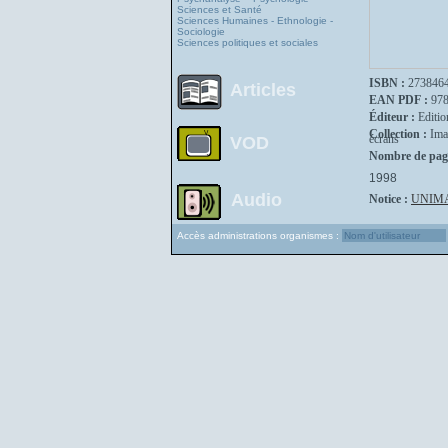
Sciences et Santé
Sciences Humaines - Ethnologie -
Sociologie
Sciences politiques et sociales
ISBN :
273846
Articles
EAN PDF :
97
Éditeur :
Editio
Collection :
Ima
écrans
VOD
Nombre de pag
1998
Audio
Notice :
UNIM
Accès administrations organismes :