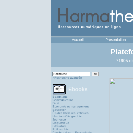
Accueil
Présentation
Plate
71905 eb
>Recherche avancée
Ebooks
Beaux-arts
Communication
Droit
Economie et management
Education
Études littéraires, critiques
Histoire - Géographie
Jeunesse
Linguistique
Littérature
Philosophie
Psychanalyse – Psychologie