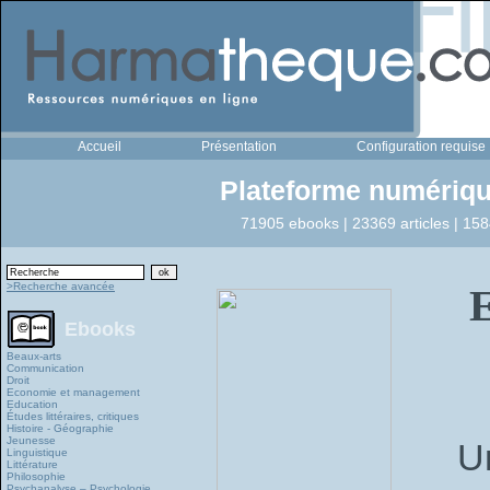
Accueil
Présentation
Configuration requise
Plateforme numériqu
71905 ebooks | 23369 articles | 158
>Recherche avancée
E
Ebooks
Beaux-arts
Communication
Droit
Economie et management
Education
Études littéraires, critiques
Histoire - Géographie
Jeunesse
U
Linguistique
Littérature
Philosophie
Psychanalyse – Psychologie