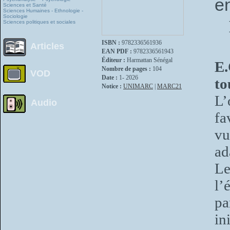
e
Sciences et Santé
Sciences Humaines - Ethnologie -
Sociologie
Sciences politiques et sociales
ISBN :
9782336561936
Articles
EAN PDF :
9782336561943
Éditeur :
Harmattan Sénégal
E.
Nombre de pages :
104
VOD
Date :
1- 2026
to
Notice :
UNIMARC
|
MARC21
L’
Audio
fa
vu
ad
Le
l’
pa
in