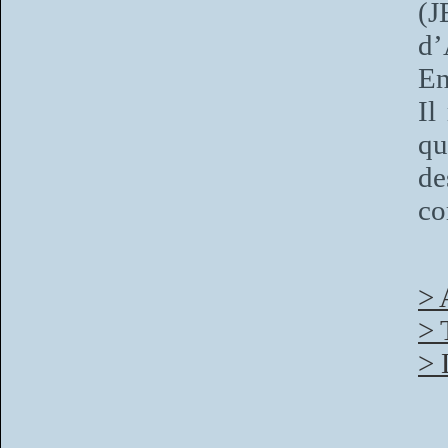
(J
d’
En
Il
qu
de
co
> 
> 
> 