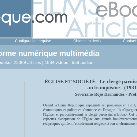
Configuration requise
Obtenir un devis
Contact
forme numérique multimédia
ooks | 23369 articles | 1584 vidéos | 559 audios
ÉGLISE ET SOCIÉTÉ - Le clergé paroissi
au franquisme - (1931
Severiano Rojo Hernandez - Préf
Quand la IIème République espagnole est proclamée en 1931, 
économiques et politiques s'annonce en Espagne. Ils n'épargn
l'Eglise, et particulièrement le clergé paroissial à Bilbao. Cet
capacités d'adaptation de l'Eglise aux grands bouleversements
réciproques qui lient l'encadrement religieux à son environnemen