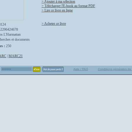
> Ajouter à ma sélection
> Télécharger l'E-book au format PDF
> Lire ce livre en ligne
> Acheter ce livre
8124
82296424678
ns L'Harmattan
herches et documents
es :
250
ARC
|
MARC21
Aide / FAQ
Conditions générales de