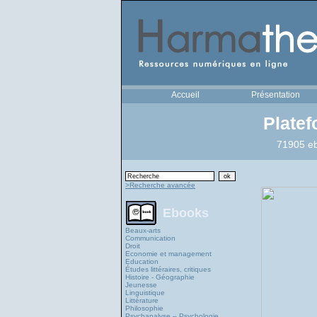
Accueil
Présentation
Plate
71905 eb
>Recherche avancée
Ebooks
Beaux-arts
Communication
Droit
Economie et management
Education
Études littéraires, critiques
Histoire - Géographie
Jeunesse
Linguistique
Littérature
Philosophie
Psychanalyse – Psychologie