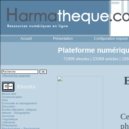
Accueil
Présentation
Configuration requise
Plateforme numériqu
71905 ebooks | 23369 articles | 158
>Recherche avancée
E
Ebooks
Beaux-arts
Communication
Droit
Economie et management
Education
Études littéraires, critiques
Histoire - Géographie
Ce
Jeunesse
Linguistique
Littérature
ph
Philosophie
Psychanalyse – Psychologie