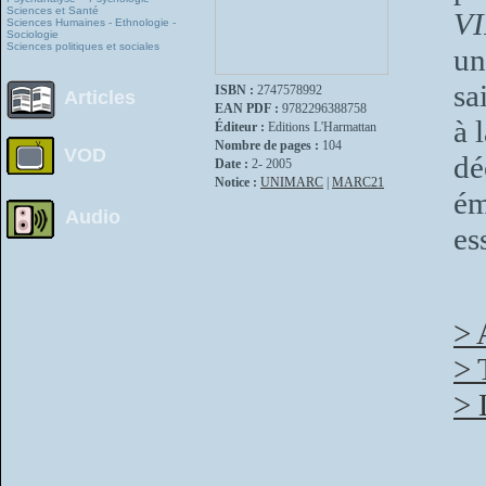
Sciences et Santé
VI
Sciences Humaines - Ethnologie -
Sociologie
Sciences politiques et sociales
un
sa
ISBN :
2747578992
Articles
EAN PDF :
9782296388758
à 
Éditeur :
Editions L'Harmattan
Nombre de pages :
104
VOD
d
Date :
2- 2005
Notice :
UNIMARC
|
MARC21
é
Audio
es
> 
> 
> 