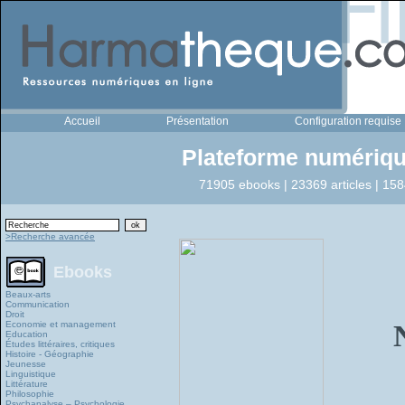
Accueil
Présentation
Configuration requise
Plateforme numériqu
71905 ebooks | 23369 articles | 158
>Recherche avancée
Ebooks
Beaux-arts
Communication
Droit
Economie et management
Education
Études littéraires, critiques
Histoire - Géographie
Jeunesse
Linguistique
Littérature
Philosophie
Psychanalyse – Psychologie