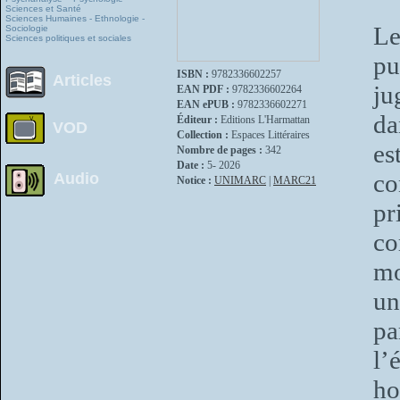
Sciences et Santé
Sciences Humaines - Ethnologie -
Le
Sociologie
Sciences politiques et sociales
pu
ISBN :
9782336602257
Articles
ju
EAN PDF :
9782336602264
EAN ePUB :
9782336602271
da
Éditeur :
Editions L'Harmattan
VOD
Collection :
Espaces Littéraires
es
Nombre de pages :
342
Date :
5- 2026
co
Audio
Notice :
UNIMARC
|
MARC21
pr
co
mo
un
pa
l’
ho