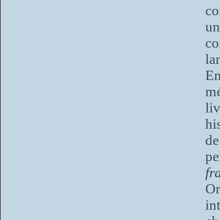
co
un
co
la
En
mé
li
hi
de
pe
fr
Or
in