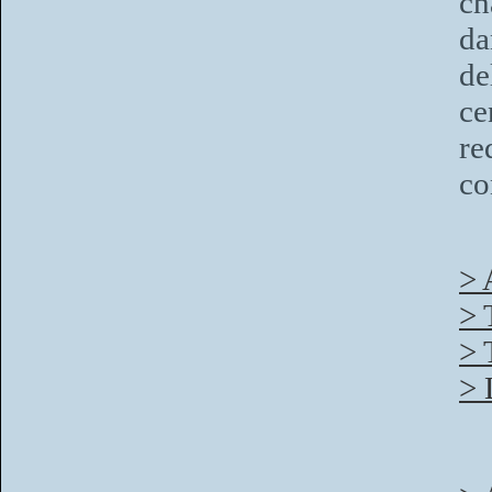
ch
da
d
ce
re
co
> 
> 
> 
> 