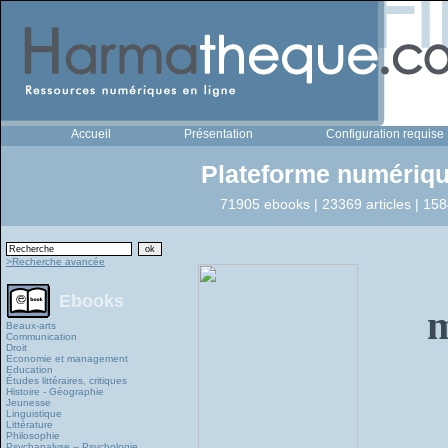
Accueil
Présentation
Configuration requise
Plateforme numériqu
71905 ebooks | 23369 articles | 158
>Recherche avancée
Ebooks
m
Beaux-arts
Communication
Droit
Economie et management
Education
Études littéraires, critiques
Histoire - Géographie
Jeunesse
Linguistique
Littérature
Philosophie
Psychanalyse – Psychologie