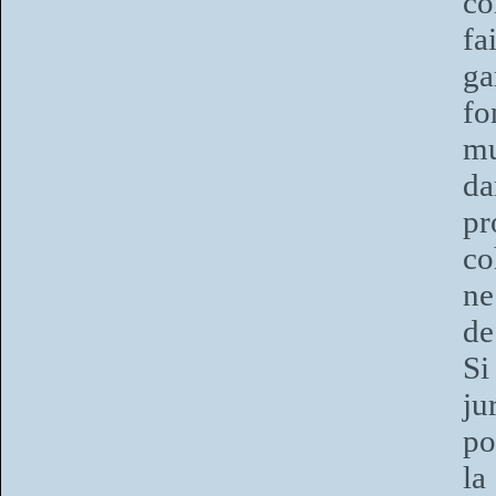
co
fa
g
f
mu
da
pr
co
ne
de
Si
ju
po
la