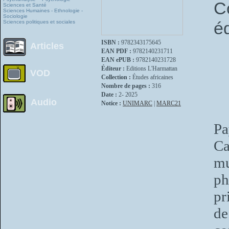
C
Sciences et Santé
Sciences Humaines - Ethnologie -
Sociologie
é
Sciences politiques et sociales
ISBN :
9782343175645
Articles
EAN PDF :
9782140231711
EAN ePUB :
9782140231728
Éditeur :
Editions L'Harmattan
VOD
Collection :
Études africaines
Nombre de pages :
316
Date :
2- 2025
Audio
Notice :
UNIMARC
|
MARC21
Pa
Ca
mu
ph
pr
de