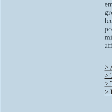
em
gr
le
po
mi
af
> 
> 
> 
> 