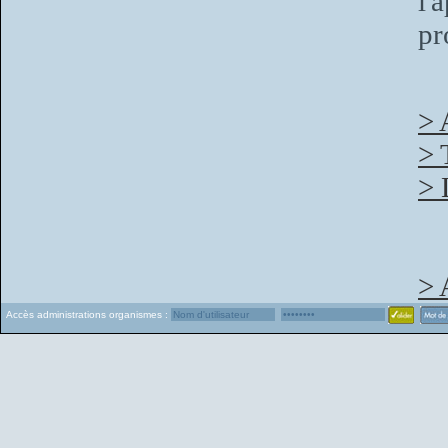
l'
pr
> 
> 
> 
> 
Accès administrations organismes :