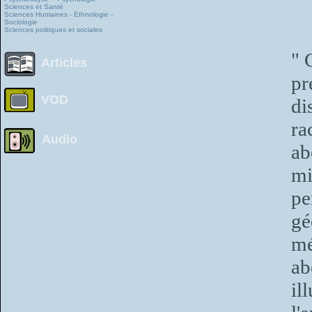
Sciences et Santé
Sciences Humaines - Ethnologie -
Sociologie
Sciences politiques et sociales
" 
Articles
pr
VOD
di
ra
Audio
ab
mi
pe
gé
mé
ab
il