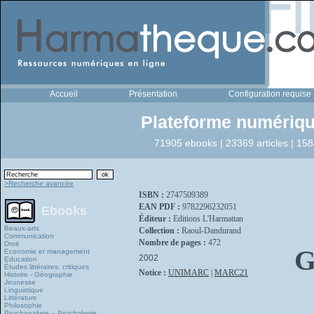
Accueil
Présentation
Configuration requise
Plateforme numériqu
71905 ebooks | 23369 articles | 158
>Recherche avancée
ISBN :
2747509389
EAN PDF :
9782296232051
Ebooks
Éditeur :
Editions L'Harmattan
Beaux-arts
Collection :
Raoul-Dandurand
Communication
Nombre de pages :
472
Droit
G
Economie et management
2002
Education
Études littéraires, critiques
Notice :
UNIMARC
|
MARC21
Histoire - Géographie
Jeunesse
Linguistique
Littérature
Philosophie
Psychanalyse – Psychologie