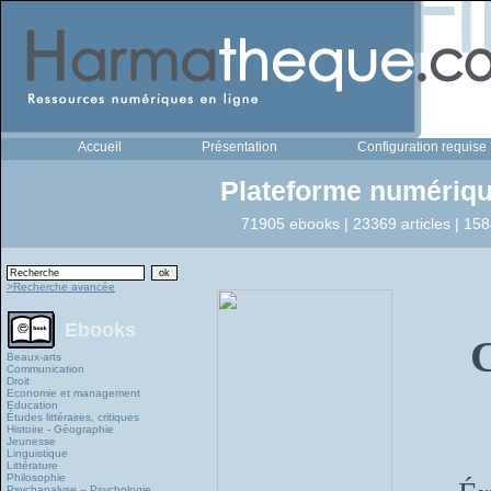
Accueil
Présentation
Configuration requise
Plateforme numériqu
71905 ebooks | 23369 articles | 158
>Recherche avancée
Ebooks
Beaux-arts
Communication
Droit
Economie et management
Education
Études littéraires, critiques
Histoire - Géographie
Jeunesse
Linguistique
Littérature
Philosophie
Psychanalyse – Psychologie