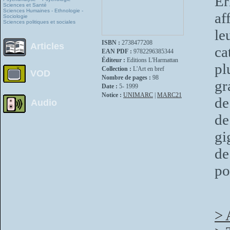
Ér
Sciences et Santé
Sciences Humaines - Ethnologie -
af
Sociologie
Sciences politiques et sociales
le
ISBN :
2738477208
Articles
ca
EAN PDF :
9782296385344
Éditeur :
Editions L'Harmattan
pl
Collection :
L'Art en bref
VOD
Nombre de pages :
98
gr
Date :
5- 1999
Notice :
UNIMARC
|
MARC21
de
Audio
de
gi
de
po
> 