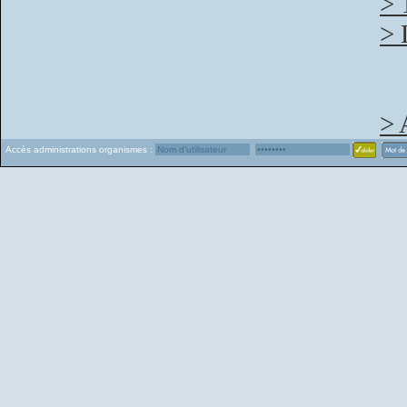
> 
> 
> 
Accès administrations organismes :