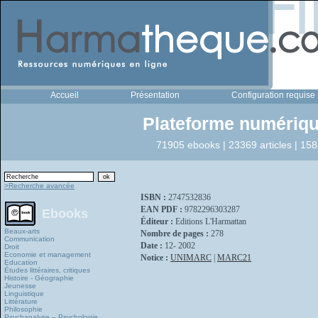
Accueil
Présentation
Configuration requise
Plateforme numériqu
71905 ebooks | 23369 articles | 158
>Recherche avancée
ISBN :
2747532836
EAN PDF :
9782296303287
Ebooks
Éditeur :
Editions L'Harmattan
Beaux-arts
Nombre de pages :
278
Communication
Date :
12- 2002
Droit
Economie et management
Notice :
UNIMARC
|
MARC21
Education
Études littéraires, critiques
Histoire - Géographie
Jeunesse
Linguistique
Littérature
Philosophie
Psychanalyse – Psychologie