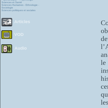
Sciences et Santé
Sciences Humaines - Ethnologie -
Sociologie
Sciences politiques et sociales
Co
Articles
o
VOD
de
l’
Audio
an
le
in
hi
ce
qu
le