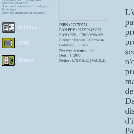
Sciences et Santé
Sciences Humaines - Ethnologie -
L'
Sociologie
Sciences politiques et sociales
pa
ISBN :
2747597741
Articles
pr
EAN PDF :
9782296423923
EAN ePUB :
9782336284262
pr
Éditeur :
Editions L'Harmattan
VOD
Collection :
Eurasie
se
Nombre de pages :
356
Date :
1- 2006
n'
Audio
Notice :
UNIMARC
|
MARC21
pr
ma
de
Da
d
d
Pa