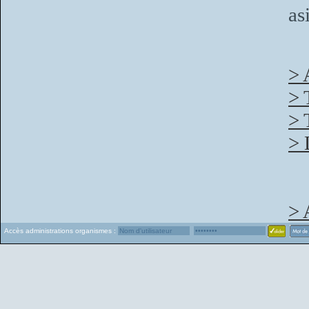
as
> 
> 
> 
> 
> 
Accès administrations organismes :