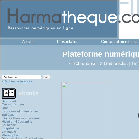
Accueil
Présentation
Configuration requise
Plateforme numériqu
71905 ebooks | 23369 articles | 158
>Recherche avancée
Ebooks
Beaux-arts
Communication
Droit
Economie et management
Education
Études littéraires, critiques
Histoire - Géographie
Jeunesse
Linguistique
Littérature
Philosophie
Psychanalyse – Psychologie