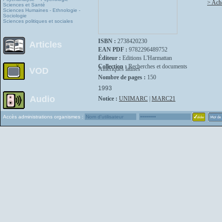
> Ache
Sciences et Santé
Sciences Humaines - Ethnologie -
Sociologie
Sciences politiques et sociales
ISBN :
2738420230
Articles
EAN PDF :
9782296489752
Éditeur :
Editions L'Harmattan
Collection :
Recherches et documents
Amériques latines
VOD
Nombre de pages :
150
1993
Audio
Notice :
UNIMARC
|
MARC21
Accès administrations organismes :