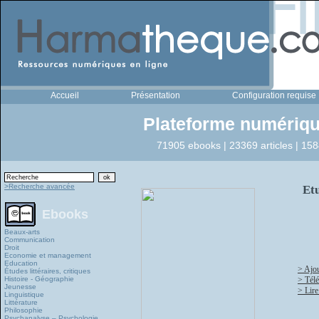
Accueil
Présentation
Configuration requise
Plateforme numériqu
71905 ebooks | 23369 articles | 158
>Recherche avancée
Etu
Ebooks
Beaux-arts
Communication
Droit
Economie et management
Education
> Ajou
Études littéraires, critiques
Histoire - Géographie
> Tél
Jeunesse
> Lire
Linguistique
Littérature
Philosophie
Psychanalyse – Psychologie