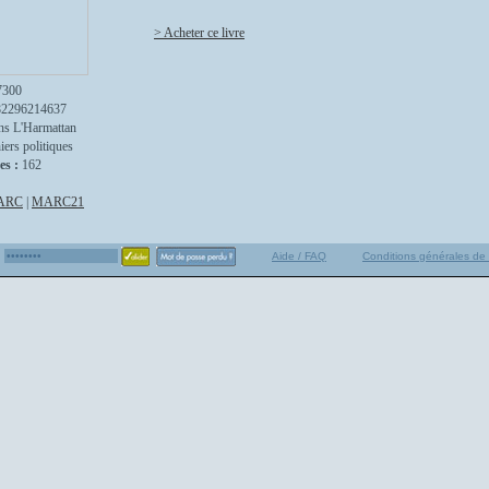
> Acheter ce livre
7300
82296214637
ns L'Harmattan
iers politiques
es :
162
ARC
|
MARC21
Aide / FAQ
Conditions générales de