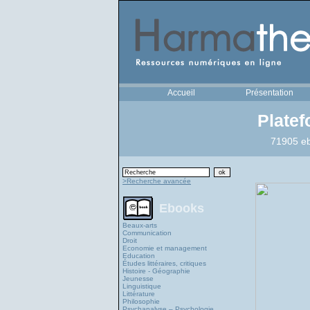
Accueil
Présentation
Plate
71905 eb
>Recherche avancée
Ebooks
Beaux-arts
Communication
Droit
Economie et management
Education
Études littéraires, critiques
Histoire - Géographie
Jeunesse
Linguistique
Littérature
Philosophie
Psychanalyse – Psychologie