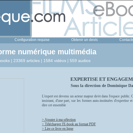
Configuration requise
Obtenir un devis
Contact
forme numérique multimédia
ooks | 23369 articles | 1584 vidéos | 559 audios
EXPERTISE ET ENGAGEM
Sous la direction de Dominique
L'expert est devenu un acteur majeur de/et dans l'espace public. C
insistant, d'une part, sur les formes auto-instituées d'expertise et
dire cet ensemble
> Ajouter à ma sélection
> Télécharger l'E-book au format PDF
> Lire ce livre en ligne