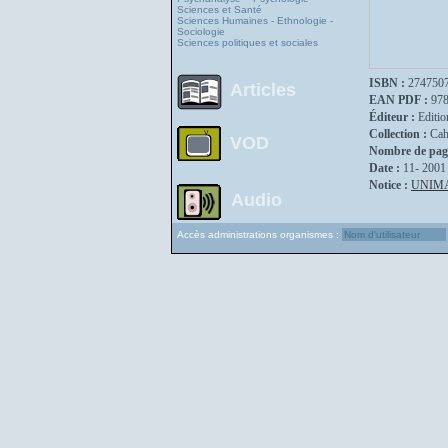
Sciences et Santé
Sciences Humaines - Ethnologie -
Sociologie
Sciences politiques et sociales
ISBN :
274750
Articles
EAN PDF :
97
Éditeur :
Editio
Collection :
Cah
VOD
Nombre de pag
Date :
11- 2001
Notice :
UNIM
Audio
Accès administrations organismes :