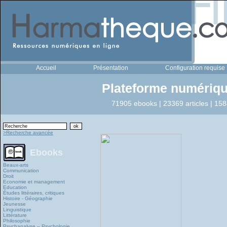
Accueil
Présentation
Configuration requise
Plateforme numériqu
71905 ebooks | 23369 articles | 158
>Recherche avancée
Ebooks
Beaux-arts
Communication
Droit
Economie et management
Education
Études littéraires, critiques
Histoire - Géographie
Jeunesse
Linguistique
Littérature
Philosophie
Psychanalyse – Psychologie