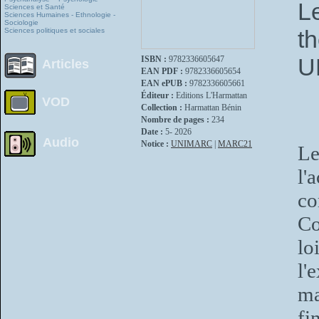
L
Sciences et Santé
Sciences Humaines - Ethnologie -
Sociologie
t
Sciences politiques et sociales
U
ISBN :
9782336605647
Articles
EAN PDF :
9782336605654
EAN ePUB :
9782336605661
Éditeur :
Editions L'Harmattan
VOD
Collection :
Harmattan Bénin
Nombre de pages :
234
Date :
5- 2026
Audio
Notice :
UNIMARC
|
MARC21
Le
l'
co
Co
lo
l'
ma
fi