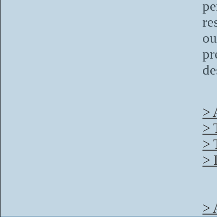
pe
re
ou
pr
de
> 
> 
> 
> 
> 