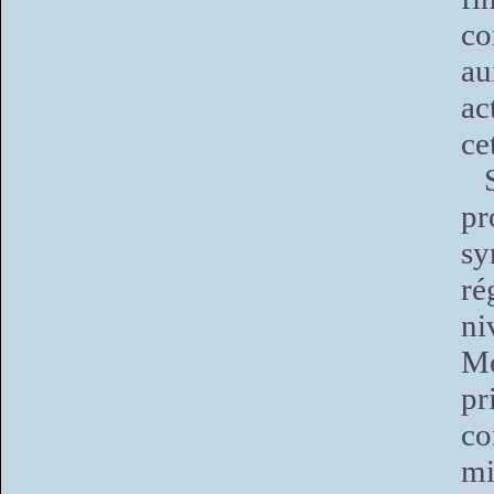
co
au
ac
ce
St
p
sy
ré
ni
Mo
pr
co
mi