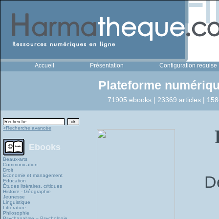
Accueil
Présentation
Configuration requise
Plateforme numériqu
71905 ebooks | 23369 articles | 158
>Recherche avancée
Ebooks
Beaux-arts
Communication
Droit
Economie et management
D
Education
Études littéraires, critiques
Histoire - Géographie
Jeunesse
Linguistique
Littérature
Philosophie
Psychanalyse – Psychologie