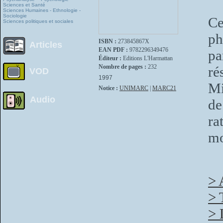
Sciences et Santé
Sciences Humaines - Ethnologie -
Sociologie
Ce
Sciences politiques et sociales
ph
ISBN :
273845867X
Articles
EAN PDF :
9782296349476
pa
Éditeur :
Editions L'Harmattan
Nombre de pages :
232
ré
VOD
1997
Mi
Notice :
UNIMARC
|
MARC21
Audio
d
ra
mo
> 
> 
> 