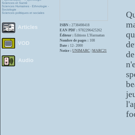
Sciences et Santé
Sciences Humaines - Ethnologie -
Sociologie
Qu
Sciences politiques et sociales
ma
ISBN :
2738498418
Articles
EAN PDF :
9782296425262
qu
Éditeur :
Editions L'Harmattan
Nombre de pages :
108
de
VOD
Date :
12- 2000
Notice :
UNIMARC
|
MARC21
de
Audio
n'
sp
be
je
l'
fo