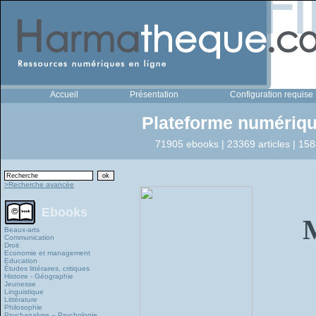
Accueil
Présentation
Configuration requise
Plateforme numériqu
71905 ebooks | 23369 articles | 158
>Recherche avancée
Ebooks
Beaux-arts
Communication
Droit
Economie et management
Education
Études littéraires, critiques
Histoire - Géographie
Jeunesse
Linguistique
Littérature
Philosophie
Psychanalyse – Psychologie