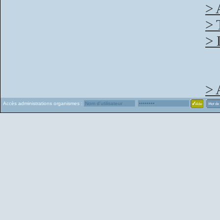
> 
> 
> 
> 
Accès administrations organismes :