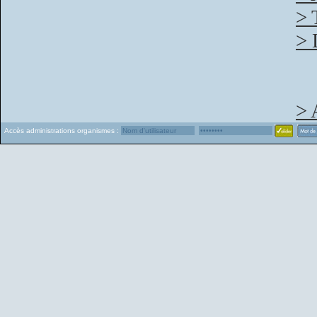
> 
> 
> 
Accès administrations organismes :