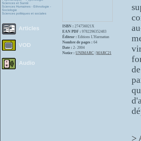
Sciences et Santé
su
Sciences Humaines - Ethnologie -
Sociologie
Sciences politiques et sociales
co
au
ISBN :
274756021X
Articles
EAN PDF :
9782296352483
me
Éditeur :
Editions L'Harmattan
Nombre de pages :
64
VOD
vi
Date :
2- 2004
Notice :
UNIMARC
|
MARC21
fo
Audio
de
pa
qu
d'
dé
> 