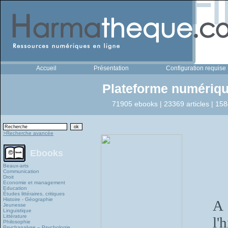
Accueil
Présentation
Configuration requise
Plateforme numériqu
71905 ebooks | 23369 articles | 158
>Recherche avancée
Ebooks
Beaux-arts
Communication
Droit
Economie et management
Education
Études littéraires, critiques
Histoire - Géographie
A 
Jeunesse
Linguistique
Littérature
l'
Philosophie
Psychanalyse – Psychologie